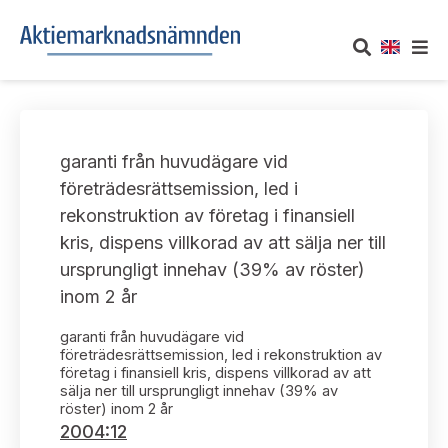
OM AKTIEMARKNADSNÄMNDEN
garanti från huvudägare vid
Om oss
UTTALANDEN
företrädesrättsemission, led i
rekonstruktion av företag i finansiell
Vårt uppdrag
Om nämndens uttalanden
TAKEOVER-REGLER
kris, dispens villkorad av att sälja ner till
Informationsgivning
ursprungligt innehav (39% av röster)
Framställningar och konsultation
Takeover-regler för reglerade marknader och vissa
AKTUELLT
inom 2 år
handelsplattformar
Arbetssätt och jävsfrågor
Uttalanden sorterade efter publiceringsdatum
garanti från huvudägare vid
Nyheter och pressmeddelanden
KONTAKT
företrädesrättsemission, led i rekonstruktion av
Stadgar
företag i finansiell kris, dispens villkorad av att
Samtliga uttalanden sorterade årsvis
sälja ner till ursprungligt innehav (39% av
Prenumerera
Kontakt angående ansökningar och uttalanden
röster) inom 2 år
Arbetsordning
Uttalanden sorterade ämnesvis
2004:12