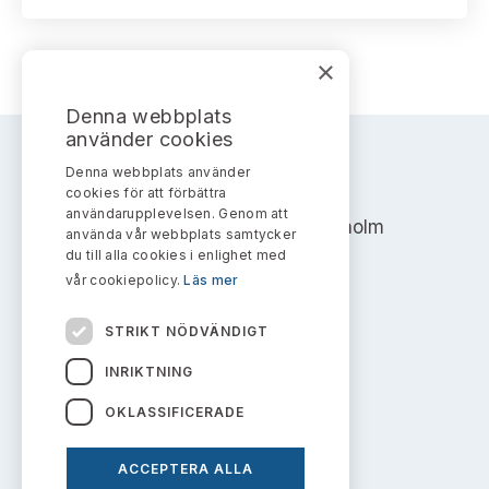
Bildarkiv
Kontakt administrativa ärenden
Ledamöter
Sök uttalanden
×
Huvudmän
Avgifter
Denna webbplats
Verksamhetsberättelser
använder cookies
Prenumerera
Denna webbplats använder
AKTIEMARKNADSNÄMNDEN
Publikationer och anföranden
cookies för att förbättra
användarupplevelsen. Genom att
Address: Box 7354, 103 90 Stockholm
använda vår webbplats samtycker
du till alla cookies i enlighet med
info@aktiemarknadsnamnden.se
vår cookiepolicy.
Läs mer
STRIKT NÖDVÄNDIGT
Om innehållet
INRIKTNING
Om webbplatsen
OKLASSIFICERADE
Kakor
ACCEPTERA ALLA
Personuppgiftspolicy