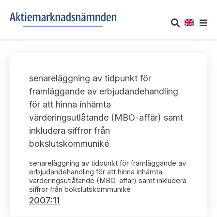
OM AKTIEMARKNADSNÄMNDEN
senareläggning av tidpunkt för
Om oss
UTTALANDEN
framläggande av erbjudandehandling
för att hinna inhämta
Vårt uppdrag
Om nämndens uttalanden
TAKEOVER-REGLER
värderingsutlåtande (MBO-affär) samt
Informationsgivning
inkludera siffror från
Framställningar och konsultation
Takeover-regler för reglerade marknader och vissa
AKTUELLT
bokslutskommuniké
handelsplattformar
Arbetssätt och jävsfrågor
Uttalanden sorterade efter publiceringsdatum
senareläggning av tidpunkt för framläggande av
Nyheter och pressmeddelanden
KONTAKT
erbjudandehandling för att hinna inhämta
Stadgar
värderingsutlåtande (MBO-affär) samt inkludera
Samtliga uttalanden sorterade årsvis
siffror från bokslutskommuniké
Prenumerera
Kontakt angående ansökningar och uttalanden
2007:11
Arbetsordning
Uttalanden sorterade ämnesvis