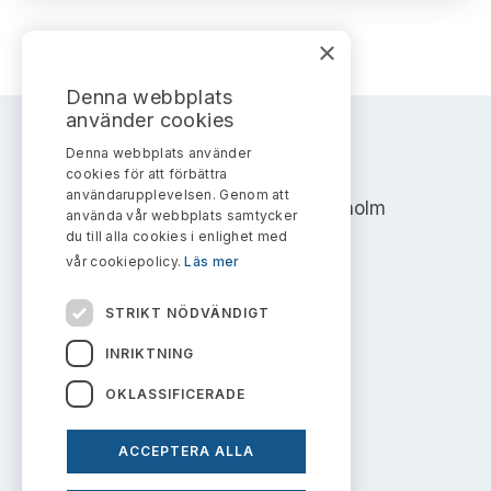
Bildarkiv
Kontakt administrativa ärenden
Ledamöter
Sök uttalanden
×
Huvudmän
Avgifter
Denna webbplats
använder cookies
Verksamhetsberättelser
Prenumerera
Denna webbplats använder
AKTIEMARKNADSNÄMNDEN
cookies för att förbättra
Publikationer och anföranden
användarupplevelsen. Genom att
Address: Box 7354, 103 90 Stockholm
använda vår webbplats samtycker
du till alla cookies i enlighet med
info@aktiemarknadsnamnden.se
vår cookiepolicy.
Läs mer
STRIKT NÖDVÄNDIGT
Om innehållet
INRIKTNING
Om webbplatsen
OKLASSIFICERADE
Kakor
ACCEPTERA ALLA
Personuppgiftspolicy