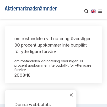
OM AKTIEMARKNADSNÄMNDEN
om röstandelen vid notering överstiger
Om oss
UTTALANDEN
30 procent uppkommer inte budplikt
för ytterligare förvärv
Vårt uppdrag
Om nämndens uttalanden
TAKEOVER-REGLER
om röstandelen vid notering överstiger 30
Informationsgivning
procent uppkommer inte budplikt för ytterligare
Framställningar och konsultation
Takeover-regler för reglerade marknader och vissa
AKTUELLT
förvärv
handelsplattformar
2008:18
Arbetssätt och jävsfrågor
Uttalanden sorterade efter publiceringsdatum
Nyheter och pressmeddelanden
KONTAKT
Stadgar
Samtliga uttalanden sorterade årsvis
×
Prenumerera
Kontakt angående ansökningar och uttalanden
Arbetsordning
Uttalanden sorterade ämnesvis
Denna webbplats