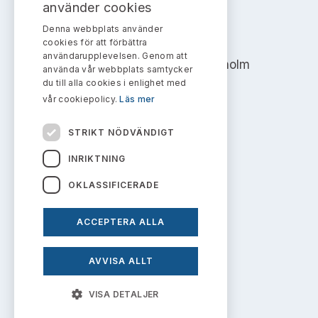
Bildarkiv
använder cookies
Kontakt administrativa ärenden
Ledamöter
Sök uttalanden
Denna webbplats använder
AKTIEMARKNADSNÄMNDEN
cookies för att förbättra
Huvudmän
användarupplevelsen. Genom att
Avgifter
Address: Box 7354, 103 90 Stockholm
använda vår webbplats samtycker
du till alla cookies i enlighet med
Verksamhetsberättelser
info@aktiemarknadsnamnden.se
Prenumerera
vår cookiepolicy.
Läs mer
Publikationer och anföranden
STRIKT NÖDVÄNDIGT
Om innehållet
INRIKTNING
Om webbplatsen
OKLASSIFICERADE
Kakor
ACCEPTERA ALLA
Personuppgiftspolicy
AVVISA ALLT
Prenumerera på uttalanden
VISA DETALJER