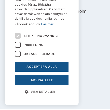
Bildarkiv
AKTIEMARKNADSNÄMNDEN
Kontakt administrativa ärenden
cookies för att förbättra
Ledamöter
Sök uttalanden
användarupplevelsen. Genom att
Address: Box 7354, 103 90 Stockholm
använda vår webbplats samtycker
Huvudmän
du till alla cookies i enlighet med
Avgifter
info@aktiemarknadsnamnden.se
vår cookiepolicy.
Läs mer
Verksamhetsberättelser
Prenumerera
STRIKT NÖDVÄNDIGT
Om innehållet
Publikationer och anföranden
INRIKTNING
Om webbplatsen
OKLASSIFICERADE
Kakor
ACCEPTERA ALLA
Personuppgiftspolicy
AVVISA ALLT
Prenumerera på uttalanden
VISA DETALJER