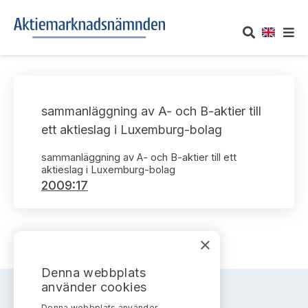
OM AKTIEMARKNADSNÄMNDEN
sammanläggning av A- och B-aktier till
Om oss
UTTALANDEN
ett aktieslag i Luxemburg-bolag
Vårt uppdrag
Om nämndens uttalanden
sammanläggning av A- och B-aktier till ett
TAKEOVER-REGLER
aktieslag i Luxemburg-bolag
Informationsgivning
2009:17
Framställningar och konsultation
Takeover-regler för reglerade marknader och vissa
AKTUELLT
handelsplattformar
Arbetssätt och jävsfrågor
Uttalanden sorterade efter publiceringsdatum
Nyheter och pressmeddelanden
×
KONTAKT
Stadgar
Samtliga uttalanden sorterade årsvis
Denna webbplats
Prenumerera
Kontakt angående ansökningar och uttalanden
använder cookies
Arbetsordning
Uttalanden sorterade ämnesvis
Denna webbplats använder