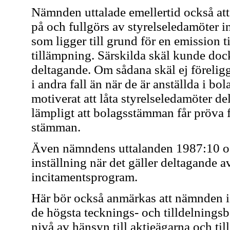
Nämnden uttalade emellertid också at
på och fullgörs av styrelseledamöter in
som ligger till grund för en emission ti
tillämpning. Särskilda skäl kunde doc
deltagande. Om sådana skäl ej föreligg
i andra fall än när de är anställda i bol
motiverat att låta styrelseledamöter d
lämpligt att bolagsstämman får pröva 
stämman.
Även nämndens uttalanden 1987:10 och
inställning när det gäller deltagande a
incitamentsprogram.
Här bör också anmärkas att nämnden i
de högsta tecknings- och tilldelningsb
nivå av hänsyn till aktieägarna och til