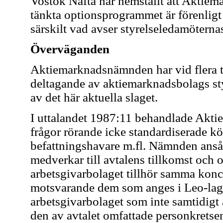
Vostok Nafta har hemställt att Aktie
tänkta optionsprogrammet är förenlig
särskilt vad avser styrelseledamöterna
Överväganden
Aktiemarknadsnämnden har vid flera ti
deltagande av aktiemarknadsbolags st
av det här aktuella slaget.
I uttalandet 1987:11 behandlade Akt
frågor rörande icke standardiserade k
befattningshavare m.fl. Nämnden ansåg
medverkar till avtalens tillkomst och 
arbetsgivarbolaget tillhör samma konce
motsvarande dem som anges i Leo-lage
arbetsgivarbolaget som inte samtidigt ä
den av avtalet omfattade personkretse