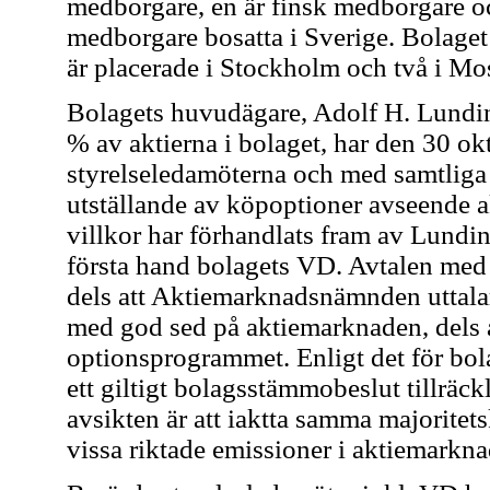
medborgare, en är finsk medborgare oc
medborgare bosatta i Sverige. Bolaget 
är placerade i Stockholm och två i M
Bolagets huvudägare, Adolf H. Lundin,
% av aktierna i bolaget, har den 30 ok
styrelseledamöterna och med samtliga 
utställande av köpoptioner avseende a
villkor har förhandlats fram av Lundin
första hand bolagets VD. Avtalen med 
dels att Aktiemarknadsnämnden uttalar
med god sed på aktiemarknaden, dels
optionsprogrammet. Enligt det för bola
ett giltigt bolagsstämmobeslut tillräc
avsikten är att iaktta samma majorite
vissa riktade emissioner i aktiemarkn