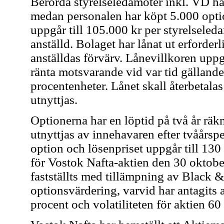
Berörda styrelseledamöter inkl. VD ha
medan personalen har köpt 5.000 opti
uppgår till 105.000 kr per styrelseled
anställd. Bolaget har lånat ut erforderl
anställdas förvärv. Lånevillkoren up
ränta motsvarande vid var tid gällande
procentenheter. Lånet skall återbetalas
utnyttjas.
Optionerna har en löptid på två år rä
utnyttjas av innehavaren efter tvåårsp
option och lösenpriset uppgår till 130 
för Vostok Nafta-aktien den 30 oktobe
fastställts med tillämpning av Black &
optionsvärdering, varvid har antagits a
procent och volatiliteten för aktien 6