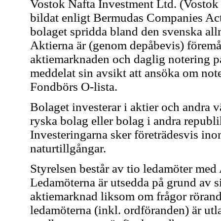
Vostok Nafta Investment Ltd. (Vostok 
bildat enligt Bermudas Companies Act.
bolaget spridda bland den svenska al
Aktierna är (genom depåbevis) föremå
aktiemarknaden och daglig notering på
meddelat sin avsikt att ansöka om not
Fondbörs O-lista.
Bolaget investerar i aktier och andra
ryska bolag eller bolag i andra republi
Investeringarna sker företrädesvis ino
naturtillgångar.
Styrelsen består av tio ledamöter me
Ledamöterna är utsedda på grund av 
aktiemarknad liksom om frågor rörande
ledamöterna (inkl. ordföranden) är utl