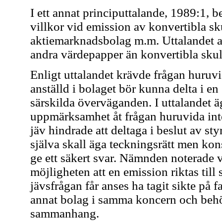
I ett annat principuttalande, 1989:1
villkor vid emission av konvertibla sku
aktiemarknadsbolag m.m. Uttalandet an
andra värdepapper än konvertibla sku
Enligt uttalandet krävde frågan huruvi
anställd i bolaget bör kunna delta i en 
särskilda överväganden. I uttalandet 
uppmärksamhet åt frågan huruvida int
jäv hindrade att deltaga i beslut av st
själva skall äga teckningsrätt men konst
ge ett säkert svar. Nämnden noterade 
möjligheten att en emission riktas till
jävsfrågan får anses ha tagit sikte på f
annat bolag i samma koncern och behöv
sammanhang.