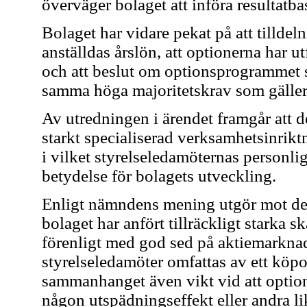
överväger bolaget att införa resultatb
Bolaget har vidare pekat på att tilldel
anställdas årslön, att optionerna har 
och att beslut om optionsprogrammet 
samma höga majoritetskrav som gäller
Av utredningen i ärendet framgår att d
starkt specialiserad verksamhetsinriktn
i vilket styrelseledamöternas personlig
betydelse för bolagets utveckling.
Enligt nämndens mening utgör mot d
bolaget har anfört tillräckligt starka s
förenligt med god sed på aktiemarknaden
styrelseledamöter omfattas av ett köp
sammanhanget även vikt vid att optione
någon utspädningseffekt eller andra l