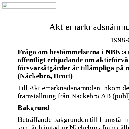
Aktiemarknadsnämnde
1998-
Fråga om bestämmelserna i NBK:s
offentligt erbjudande om aktieförv
försvarsåtgärder är tillämpliga på 
(Näckebro, Drott)
Till Aktiemarknadsnämnden inkom de
framställning från Näckebro AB (publ
Bakgrund
Beträffande bakgrunden till framställ
som är hämtad ur Näckebros framställ