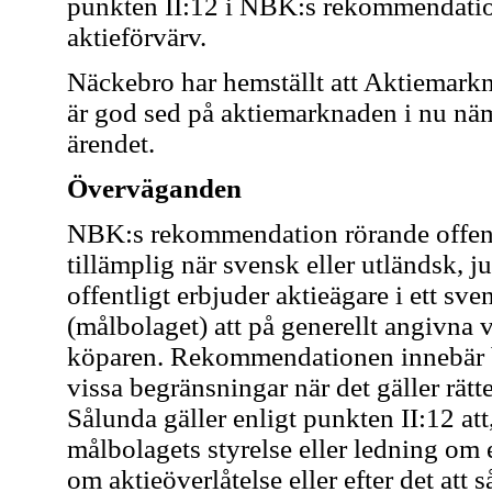
punkten II:12 i NBK:s rekommendatio
aktieförvärv.
Näckebro har hemställt att Aktiemark
är god sed på aktiemarknaden i nu nämn
ärendet.
Överväganden
NBK:s rekommendation rörande offentl
tillämplig när svensk eller utländsk, j
offentligt erbjuder aktieägare i ett sv
(målbolaget) att på generellt angivna vi
köparen. Rekommendationen innebär bl
vissa begränsningar när det gäller rätte
Sålunda gäller enligt punkten II:12 at
målbolagets styrelse eller ledning om 
om aktieöverlåtelse eller efter det att 