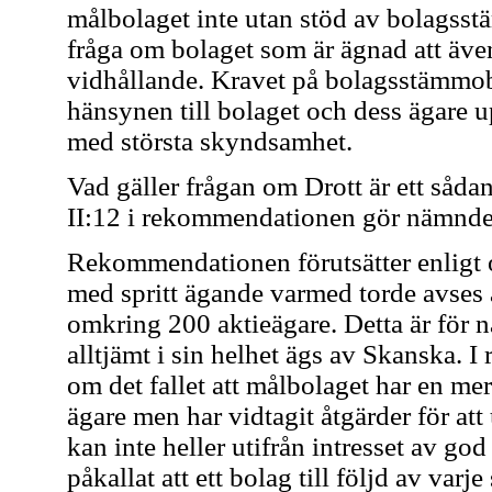
målbolaget inte utan stöd av bolagsst
fråga om bolaget som är ägnad att äve
vidhållande. Kravet på bolagsstämmob
hänsynen till bolaget och dess ägare u
med största skyndsamhet.
Vad gäller frågan om Drott är ett såd
II:12 i rekommendationen gör nämnd
Rekommendationen förutsätter enligt o
med spritt ägande varmed torde avses a
omkring 200 aktieägare. Detta är för nä
alltjämt i sin helhet ägs av Skanska.
om det fallet att målbolaget har en me
ägare men har vidtagit åtgärder för at
kan inte heller utifrån intresset av g
påkallat att ett bolag till följd av var