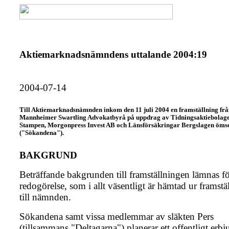
Aktiemarknadsnämndens uttalande 2004:19
2004-07-14
Till Aktiemarknadsnämnden inkom den 11 juli 2004 en framställning fr
Mannheimer Swartling Advokatbyrå på uppdrag av Tidningsaktiebolage
Stampen, Morgonpress Invest AB och Länsförsäkringar Bergslagen ömse
("Sökandena").
BAKGRUND
Beträffande bakgrunden till framställningen lämnas f
redogörelse, som i allt väsentligt är hämtad ur framst
till nämnden.
Sökandena samt vissa medlemmar av släkten Pers
(tillsammans "Deltagarna") planerar ett offentligt erb