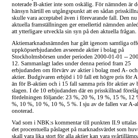
noterade B-aktier inte som oskälig. För nämnden är 
hänsyn härtill en utgångspunkt att en sådan prisskill
skulle vara acceptabel även i förevarande fall. Den nu
aktuella framställningen ger emellertid nämnden anle
att ytterligare utveckla sin syn på den aktuella frågan.
Aktiemarknadsnämnden har gått igenom samtliga offe
uppköpserbjudanden avseende aktier i bolag på
Stockholmsbörsen under perioden 2000-01-01 -- 20
12. Sammanlagt lades under denna period fram 25
erbjudanden om förvärv av aktier i bolag med A- och
aktier. Budgivaren erbjöd i 10 fall ett högre pris för A
än för B-aktien och i 15 fall samma pris för aktier av
slagen. I de 10 erbjudanden där en prisskillnad förelå
fördelningen följande: 23 %, 20 %, 19 %, 15 %, 12 
%, 10 %, 10 %, 10 %, 5 %. I sju av de fallen var A-a
onoterad.
Vad som i NBK:s kommentar till punkten II.9 uttalas
det procentuella påslaget på marknadsvärdet som huv
skall vara lika stort för alla aktier kan vara svårtillämpa