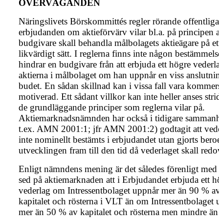
ÖVERVÄGANDEN
Näringslivets Börskommittés regler rörande offentliga
erbjudanden om aktieförvärv vilar bl.a. på principen a
budgivare skall behandla målbolagets aktieägare på et
likvärdigt sätt. I reglerna finns inte någon bestämmel
hindrar en budgivare från att erbjuda ett högre vederl
aktierna i målbolaget om han uppnår en viss anslutnin
budet. En sådan skillnad kan i vissa fall vara kommers
motiverad. Ett sådant villkor kan inte heller anses str
de grundläggande principer som reglerna vilar på.
Aktiemarknadsnämnden har också i tidigare sammanh
t.ex. AMN 2001:1; jfr AMN 2001:2) godtagit att vede
inte nominellt bestämts i erbjudandet utan gjorts ber
utvecklingen fram till den tid då vederlaget skall redo
Enligt nämndens mening är det således förenligt med
sed på aktiemarknaden att i Erbjudandet erbjuda ett h
vederlag om Intressentbolaget uppnår mer än 90 % a
kapitalet och rösterna i VLT än om Intressentbolaget
mer än 50 % av kapitalet och rösterna men mindre ä