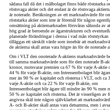
sådana fall då det i målbolaget finns både röststarka o
röstsvaga aktier och det endast är de röstsvaga aktier
är noterade. Beräkningen av ett marknadsvärde för o
röststarka aktier som inte är föremål för någon egentli
omsättning på aktiemarknaden försvåras sålunda av att
hög grad är beroende av ägarstrukturen och eventuell
planerade förändringar i denna i vad mån röststyrkan 
tilläggas ett särskilt värde som innebär att marknadsvä
de aktierna skall antas vara högre än för de noterade a
Om i VLT den onoterade A-aktiens marknadsvärde b
till samma marknadsvärde som för den noterade B-akt
kronor, motsvarar premien ca 67 % för varje A-aktie 
44 % för varje B-aktie, om Intressentbolaget blir ägare 
mer än 90 % av kapitalet och rösterna i VLT, och ca 
varje A-aktie och ca 22 % för varje B-aktie, om
Intressentbolaget blir ägare till mindre än 90 % men 
50 % av kapitalet och rösterna. Det är visserligen av f
angivna skäl inte någon självklarhet att marknadsvärd
A- och B-aktier skall antas vara detsamma, men i avs