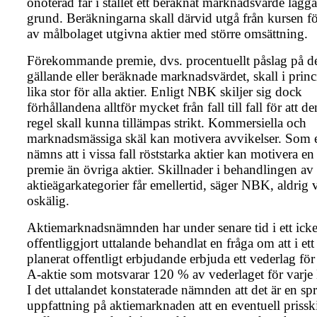
onoterad får i stället ett beräknat marknadsvärde läggas
grund. Beräkningarna skall därvid utgå från kursen f
av målbolaget utgivna aktier med större omsättning.
Förekommande premie, dvs. procentuellt påslag på d
gällande eller beräknade marknadsvärdet, skall i princ
lika stor för alla aktier. Enligt NBK skiljer sig dock
förhållandena alltför mycket från fall till fall för att d
regel skall kunna tillämpas strikt. Kommersiella och
marknadsmässiga skäl kan motivera avvikelser. Som
nämns att i vissa fall röststarka aktier kan motivera en 
premie än övriga aktier. Skillnader i behandlingen av
aktieägarkategorier får emellertid, säger NBK, aldrig 
oskälig.
Aktiemarknadsnämnden har under senare tid i ett ick
offentliggjort uttalande behandlat en fråga om att i ett
planerat offentligt erbjudande erbjuda ett vederlag för
A-aktie som motsvarar 120 % av vederlaget för varje 
I det uttalandet konstaterade nämnden att det är en sp
uppfattning på aktiemarknaden att en eventuell prissk