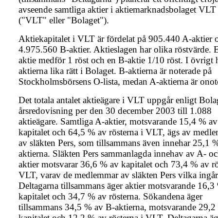
avseende samtliga aktier i aktiemarknadsbolaget VL
("VLT" eller "Bolaget").
Aktiekapitalet i VLT är fördelat på 905.440 A-aktier 
4.975.560 B-aktier. Aktieslagen har olika röstvärde. 
aktie medför 1 röst och en B-aktie 1/10 röst. I övrigt 
aktierna lika rätt i Bolaget. B-aktierna är noterade på
Stockholmsbörsens O-lista, medan A-aktierna är onot
Det totala antalet aktieägare i VLT uppgår enligt Bola
årsredovisning per den 30 december 2003 till 1.088
aktieägare. Samtliga A-aktier, motsvarande 15,4 % av
kapitalet och 64,5 % av rösterna i VLT, ägs av medl
av släkten Pers, som tillsammans även innehar 25,1 
aktierna. Släkten Pers sammanlagda innehav av A- o
aktier motsvarar 36,6 % av kapitalet och 73,4 % av rö
VLT, varav de medlemmar av släkten Pers vilka ingår
Deltagarna tillsammans äger aktier motsvarande 16,3
kapitalet och 34,7 % av rösterna. Sökandena äger
tillsammans 34,5 % av B-aktierna, motsvarande 29,2
kapitalet och 12,2 % av rösterna i VLT. Deltagarna äg