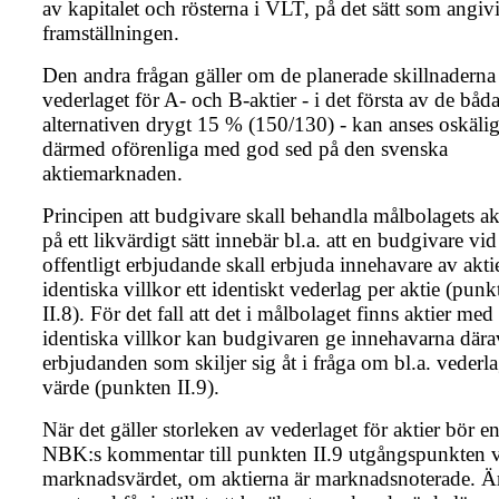
av kapitalet och rösterna i VLT, på det sätt som angivi
framställningen.
Den andra frågan gäller om de planerade skillnaderna
vederlaget för A- och B-aktier - i det första av de båd
alternativen drygt 15 % (150/130) - kan anses oskäli
därmed oförenliga med god sed på den svenska
aktiemarknaden.
Principen att budgivare skall behandla målbolagets ak
på ett likvärdigt sätt innebär bl.a. att en budgivare vid 
offentligt erbjudande skall erbjuda innehavare av akt
identiska villkor ett identiskt vederlag per aktie (punk
II.8). För det fall att det i målbolaget finns aktier med
identiska villkor kan budgivaren ge innehavarna dära
erbjudanden som skiljer sig åt i fråga om bl.a. vederla
värde (punkten II.9).
När det gäller storleken av vederlaget för aktier bör en
NBK:s kommentar till punkten II.9 utgångspunkten 
marknadsvärdet, om aktierna är marknadsnoterade. Är