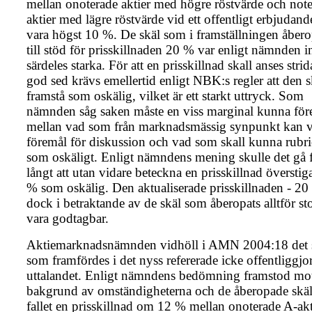
mellan onoterade aktier med högre röstvärde och not
aktier med lägre röstvärde vid ett offentligt erbjudand
vara högst 10 %. De skäl som i framställningen åber
till stöd för prisskillnaden 20 % var enligt nämnden in
särdeles starka. För att en prisskillnad skall anses stri
god sed krävs emellertid enligt NBK:s regler att den s
framstå som oskälig, vilket är ett starkt uttryck. Som
nämnden såg saken måste en viss marginal kunna för
mellan vad som från marknadsmässig synpunkt kan v
föremål för diskussion och vad som skall kunna rubri
som oskäligt. Enligt nämndens mening skulle det gå 
långt att utan vidare beteckna en prisskillnad översti
% som oskälig. Den aktualiserade prisskillnaden - 20
dock i betraktande av de skäl som åberopats alltför sto
vara godtagbar.
Aktiemarknadsnämnden vidhöll i AMN 2004:18 det s
som framfördes i det nyss refererade icke offentliggjo
uttalandet. Enligt nämndens bedömning framstod mo
bakgrund av omständigheterna och de åberopade skäl
fallet en prisskillnad om 12 % mellan onoterade A-akt