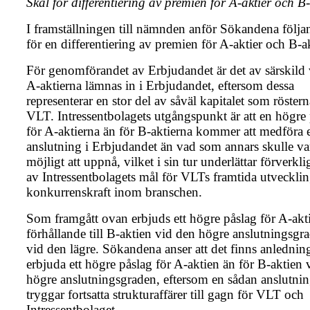
Skäl för differentiering av premien för A-aktier och B-
I framställningen till nämnden anför Sökandena följa
för en differentiering av premien för A-aktier och B-ak
För genomförandet av Erbjudandet är det av särskild v
A-aktierna lämnas in i Erbjudandet, eftersom dessa
representerar en stor del av såväl kapitalet som röstern
VLT. Intressentbolagets utgångspunkt är att en högre
för A-aktierna än för B-aktierna kommer att medföra e
anslutning i Erbjudandet än vad som annars skulle va
möjligt att uppnå, vilket i sin tur underlättar förverkl
av Intressentbolagets mål för VLTs framtida utveckli
konkurrenskraft inom branschen.
Som framgått ovan erbjuds ett högre påslag för A-akti
förhållande till B-aktien vid den högre anslutningsgr
vid den lägre. Sökandena anser att det finns anledning
erbjuda ett högre påslag för A-aktien än för B-aktien 
högre anslutningsgraden, eftersom en sådan anslutni
tryggar fortsatta strukturaffärer till gagn för VLT och
Intressentbolaget.