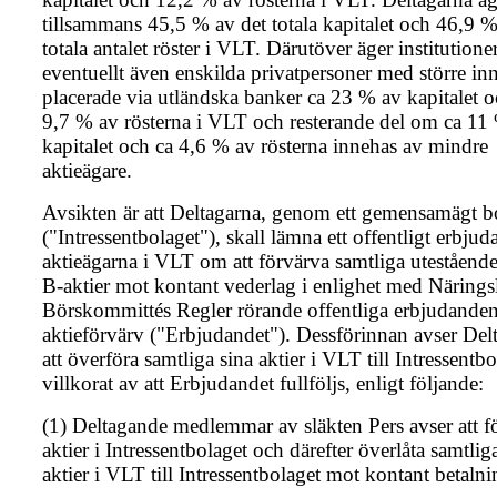
tillsammans 45,5 % av det totala kapitalet och 46,9 %
totala antalet röster i VLT. Därutöver äger institutione
eventuellt även enskilda privatpersoner med större in
placerade via utländska banker ca 23 % av kapitalet o
9,7 % av rösterna i VLT och resterande del om ca 11
kapitalet och ca 4,6 % av rösterna innehas av mindre
aktieägare.
Avsikten är att Deltagarna, genom ett gemensamägt b
("Intressentbolaget"), skall lämna ett offentligt erbjuda
aktieägarna i VLT om att förvärva samtliga uteståend
B-aktier mot kontant vederlag i enlighet med Näringsl
Börskommittés Regler rörande offentliga erbjudande
aktieförvärv ("Erbjudandet"). Dessförinnan avser Del
att överföra samtliga sina aktier i VLT till Intressentbo
villkorat av att Erbjudandet fullföljs, enligt följande:
(1) Deltagande medlemmar av släkten Pers avser att f
aktier i Intressentbolaget och därefter överlåta samtlig
aktier i VLT till Intressentbolaget mot kontant betalni