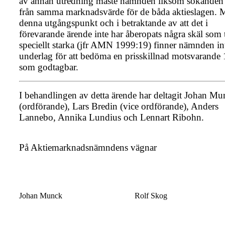
av annan utredning måste nämnden liksom sökanden
från samma marknadsvärde för de båda aktieslagen. 
denna utgångspunkt och i betraktande av att det i
förevarande ärende inte har åberopats några skäl som t
speciellt starka (jfr AMN 1999:19) finner nämnden in
underlag för att bedöma en prisskillnad motsvarande
som godtagbar.
I behandlingen av detta ärende har deltagit Johan M
(ordförande), Lars Bredin (vice ordförande), Anders
Lannebo, Annika Lundius och Lennart Ribohn.
På Aktiemarknadsnämndens vägnar
Johan Munck
Rolf Skog