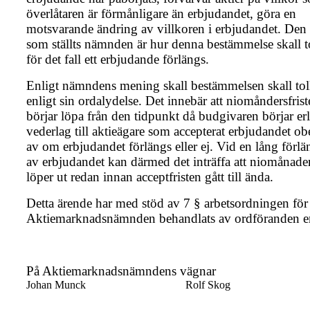
överlåtaren är förmånligare än erbjudandet, göra en
motsvarande ändring av villkoren i erbjudandet. Den 
som ställts nämnden är hur denna bestämmelse skall t
för det fall ett erbjudande förlängs.
Enligt nämndens mening skall bestämmelsen skall tol
enligt sin ordalydelse. Det innebär att niomåndersfris
börjar löpa från den tidpunkt då budgivaren börjar er
vederlag till aktieägare som accepterat erbjudandet o
av om erbjudandet förlängs eller ej. Vid en lång förl
av erbjudandet kan därmed det inträffa att niomånader
löper ut redan innan acceptfristen gått till ända.
Detta ärende har med stöd av 7 § arbetsordningen för
Aktiemarknadsnämnden behandlats av ordföranden 
På Aktiemarknadsnämndens vägnar
Johan Munck
Rolf Skog