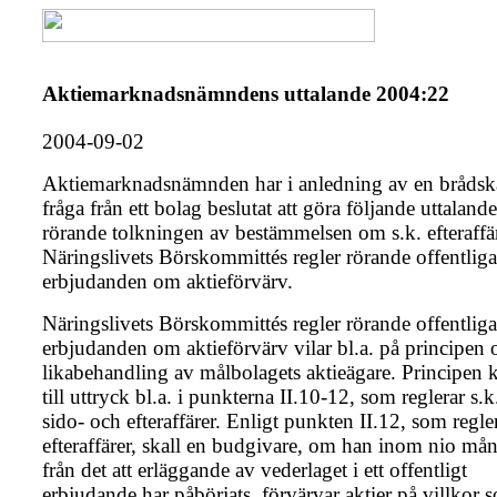
Aktiemarknadsnämndens uttalande 2004:22
2004-09-02
Aktiemarknadsnämnden har i anledning av en bråds
fråga från ett bolag beslutat att göra följande uttalande
rörande tolkningen av bestämmelsen om s.k. efteraffär
Näringslivets Börskommittés regler rörande offentliga
erbjudanden om aktieförvärv.
Näringslivets Börskommittés regler rörande offentliga
erbjudanden om aktieförvärv vilar bl.a. på principen
likabehandling av målbolagets aktieägare. Principen
till uttryck bl.a. i punkterna II.10-12, som reglerar s.k.
sido- och efteraffärer. Enligt punkten II.12, som regle
efteraffärer, skall en budgivare, om han inom nio må
från det att erläggande av vederlaget i ett offentligt
erbjudande har påbörjats, förvärvar aktier på villkor 