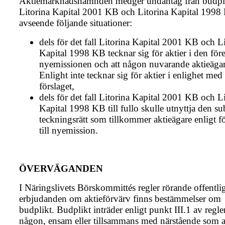
Aktiemarknadsnämnden medger undantag från budpli
Litorina Kapital 2001 KB och Litorina Kapital 1998
avseende följande situationer:
dels för det fall Litorina Kapital 2001 KB och L
Kapital 1998 KB tecknar sig för aktier i den för
nyemissionen och att någon nuvarande aktieägar
Enlight inte tecknar sig för aktier i enlighet med
förslaget,
dels för det fall Litorina Kapital 2001 KB och L
Kapital 1998 KB till fullo skulle utnyttja den su
teckningsrätt som tillkommer aktieägare enligt fö
till nyemission.
ÖVERVÄGANDEN
I Näringslivets Börskommittés regler rörande offentli
erbjudanden om aktie­förvärv finns bestämmelser om
budplikt. Budplikt inträder enligt punkt III.1 av regle
någon, ensam eller tillsam­mans med närstående som a