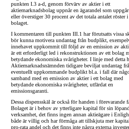
punkten I.3 a-d, genom förvärv av aktier i ett
aktiemarknadsbolag uppnår en ägarandel som uppgår t
eller överstiger 30 procent av det totala antalet röster i
bolaget.
I kommentaren till punkten III.1 har förutsatts vissa 
bör kunna motivera undantag från budplikt, exempelv
innehavet uppkommit till följd av en emission av akt
är ett erforderligt led i rekonstruktionen av ett bolag
betydande ekonomiska svårigheter. I linje med detta 
Aktiemarknadsnämnden tidigare beviljat undantag fr
eventuellt uppkommande budplikt bl.a. i fall där någo
samband med en emission av aktier i ett bolag med
betydande ekonomiska svårigheter, utfärdat en
emissionsgaranti.
Dessa dispensskäl är också för handen i förevarande fa
Bolaget är i behov av ytterligare kapital för sin löpan
verksamhet, det finns ingen annan aktieägare i Enlig
både är villig och har förmåga att tillskjuta mer kapita
pro-rata andel och det finns inte några externa investe