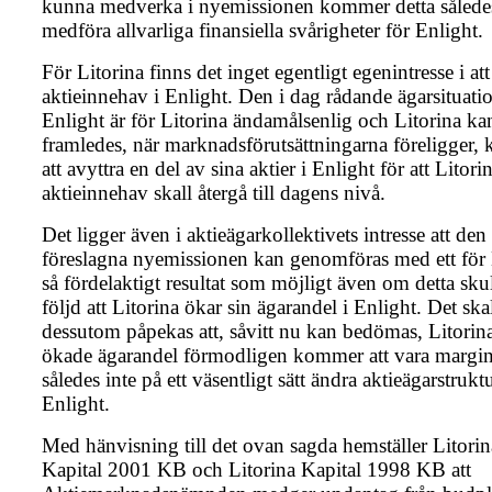
kunna medverka i nyemissionen kommer detta således
medföra allvarliga finansiella svårigheter för Enlight.
För Litorina finns det inget egentligt egenintresse i att
aktieinnehav i Enlight. Den i dag rådande ägarsituati
Enlight är för Litorina ändamålsenlig och Litorina ka
framledes, när marknadsförutsättningarna föreligger
att avyttra en del av sina aktier i Enlight för att Litori
aktieinnehav skall återgå till dagens nivå.
Det ligger även i aktieägarkollektivets intresse att den
föreslagna nyemissionen kan genomföras med ett för 
så fördelaktigt resultat som möjligt även om detta skull
följd att Litorina ökar sin ägarandel i Enlight. Det ska
dessutom påpekas att, såvitt nu kan bedömas, Litorin
ökade ägarandel förmodligen kommer att vara margin
således inte på ett väsentligt sätt ändra aktieägarstrukt
Enlight.
Med hänvisning till det ovan sagda hemställer Litorin
Kapital 2001 KB och Litorina Kapital 1998 KB att