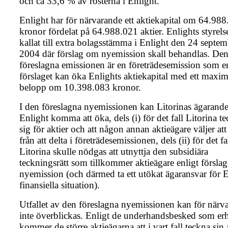
och ca 33,6 % av rösterna i Enlight.
Enlight har för närvarande ett aktiekapital om 64.98
kronor fördelat på 64.988.021 aktier. Enlights styrels
kallat till extra bolagsstämma i Enlight den 24 septe
2004 där förslag om nyemission skall behandlas. De
föreslagna emissionen är en företrädesemission som e
förslaget kan öka Enlights aktiekapital med ett maxim
belopp om 10.398.083 kronor.
I den föreslagna nyemissionen kan Litorinas ägarande
Enlight komma att öka, dels (i) för det fall Litorina t
sig för aktier och att någon annan aktieägare väljer att
från att delta i företrädesemissionen, dels (ii) för det fa
Litorina skulle nödgas att utnyttja den subsidiära
teckningsrätt som tillkommer aktieägare enligt förslage
nyemission (och därmed ta ett utökat ägaransvar för E
finansiella situation).
Utfallet av den föreslagna nyemissionen kan för närv
inte överblickas. Enligt de underhandsbesked som erhå
kommer de större aktieägarna att i vart fall teckna sin 