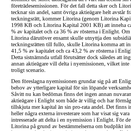
företrädesemissionen. För det fall detta sker och Litor
tecknar sin andel, samt övriga aktieägare helt avstår fr
teckningsrätt, kommer Litorina (genom Litorina Kapi
1998 KB och Litorina Kapital 2001 KB) att inneha c
% av kapitalet och ca 36 % av rösterna i Enlight. Om
Litorina därutöver ensamt skulle utnyttja den subsidiä
teckningsrätten till fullo, skulle Litorina komma att i
41,5 % av kapitalet och ca 43,2 % av rösterna i Enlig
Detta sistnämnda utfall förutsätter dock således att in
annan aktieägare vill delta i nyemissionen, vilket inte 
troligt scenario.
Den föreslagna nyemissionen grundar sig på att Enligh
behov av ytterligare kapital för sin löpande verksamhe
Såvitt nu kan bedömas finns det ingen annan nuvara
aktieägare i Enlight som både är villig och har förmåg
tillskjuta mer kapital än sin pro-rata andel. Det finns i
heller några externa investerare som har visat sig vara
intresserade att delta i en nyemission i Enlight. För det
Litorina på grund av bestämmelserna om budplikt int