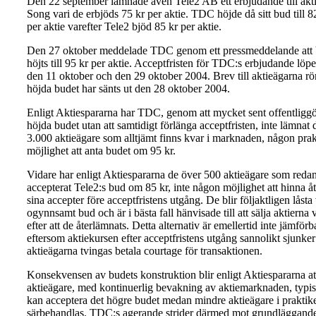
Den 22 september lämnade även Tele2 AB ett erbjudande till akti
Song vari de erbjöds 75 kr per aktie. TDC höjde då sitt bud till 8
per aktie varefter Tele2 bjöd 85 kr per aktie.
Den 27 oktober meddelade TDC genom ett pressmeddelande att 
höjts till 95 kr per aktie. Acceptfristen för TDC:s erbjudande löp
den 11 oktober och den 29 oktober 2004. Brev till aktieägarna rö
höjda budet har sänts ut den 28 oktober 2004.
Enligt Aktiespararna har TDC, genom att mycket sent offentliggö
höjda budet utan att samtidigt förlänga acceptfristen, inte lämnat 
3.000 aktieägare som alltjämt finns kvar i marknaden, någon prak
möjlighet att anta budet om 95 kr.
Vidare har enligt Aktiespararna de över 500 aktieägare som reda
accepterat Tele2:s bud om 85 kr, inte någon möjlighet att hinna åt
sina accepter före acceptfristens utgång. De blir följaktligen låsta 
ogynnsamt bud och är i bästa fall hänvisade till att sälja aktierna 
efter att de återlämnats. Detta alternativ är emellertid inte jämförb
eftersom aktiekursen efter acceptfristens utgång sannolikt sjunke
aktieägarna tvingas betala courtage för transaktionen.
Konsekvensen av budets konstruktion blir enligt Aktiespararna att
aktieägare, med kontinuerlig bevakning av aktiemarknaden, typisk
kan acceptera det högre budet medan mindre aktieägare i praktik
särbehandlas. TDC:s agerande strider därmed mot grundläggand