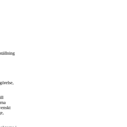
tällning
görelse,
ll
rna
svenskt
e,