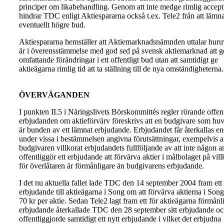
principer om likabehandling. Genom att inte medge rimlig acceptf
hindrar TDC enligt Aktiespararna också t.ex. Tele2 från att lämna
eventuellt högre bud.
Aktiespararna hemställer att Aktiemarknadsnämnden uttalar huru
är i överensstämmelse med god sed på svensk aktiemarknad att g
omfattande förändringar i ett offentligt bud utan att samtidigt ge
aktieägarna rimlig tid att ta ställning till de nya omständigheterna.
ÖVERVÄGANDEN
I punkten II.5 i Näringslivets Börskommittés regler rörande offen
erbjudanden om aktieförvärv föreskrivs att en budgivare som hu
är bunden av ett lämnat erbjudande. Erbjudandet får återkallas en
under vissa i bestämmelsen angivna förutsättningar, exempelvis a
budgivaren villkorat erbjudandets fullföljande av att inte någon 
offentliggör ett erbjudande att förvärva aktier i målbolaget på vil
för överlåtaren är förmånligare än budgivarens erbjudande.
I det nu aktuella fallet lade TDC den 14 september 2004 fram ett
erbjudande till aktieägarna i Song om att förvärva aktierna i Song t
70 kr per aktie. Sedan Tele2 lagt fram ett för aktieägarna förmånl
erbjudande återkallade TDC den 28 september sitt erbjudande o
offentliggjorde samtidigt ett nytt erbjudande i vilket det erbjudna