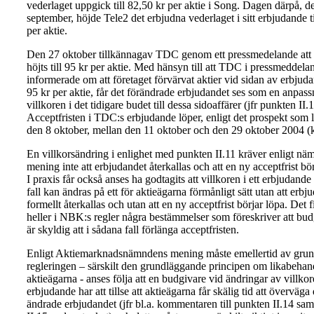
vederlaget uppgick till 82,50 kr per aktie i Song. Dagen därpå, d
september, höjde Tele2 det erbjudna vederlaget i sitt erbjudande ti
per aktie.
Den 27 oktober tillkännagav TDC genom ett pressmedelande att
höjts till 95 kr per aktie. Med hänsyn till att TDC i pressmeddela
informerade om att företaget förvärvat aktier vid sidan av erbjuda
95 kr per aktie, får det förändrade erbjudandet ses som en anpass
villkoren i det tidigare budet till dessa sidoaffärer (jfr punkten II.1
Acceptfristen i TDC:s erbjudande löper, enligt det prospekt som
den 8 oktober, mellan den 11 oktober och den 29 oktober 2004 (k
En villkorsändring i enlighet med punkten II.11 kräver enligt n
mening inte att erbjudandet återkallas och att en ny acceptfrist bör
I praxis får också anses ha godtagits att villkoren i ett erbjudande
fall kan ändras på ett för aktieägarna förmånligt sätt utan att erbj
formellt återkallas och utan att en ny acceptfrist börjar löpa. Det f
heller i NBK:s regler några bestämmelser som föreskriver att bu
är skyldig att i sådana fall förlänga acceptfristen.
Enligt Aktiemarknadsnämndens mening måste emellertid av grun
regleringen – särskilt den grundläggande principen om likabehan
aktieägarna - anses följa att en budgivare vid ändringar av villkore
erbjudande har att tillse att aktieägarna får skälig tid att överväga 
ändrade erbjudandet (jfr bl.a. kommentaren till punkten II.14 sa