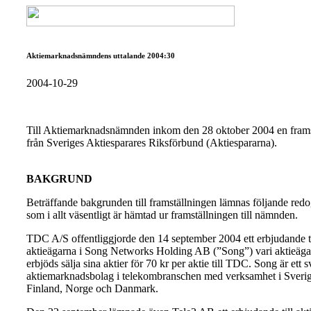
Aktiemarknadsnämndens uttalande 2004:30
2004-10-29
Till Aktiemarknadsnämnden inkom den 28 oktober 2004 en frams
från Sveriges Aktiesparares Riksförbund (Aktiespararna).
BAKGRUND
Beträffande bakgrunden till framställningen lämnas följande redo
som i allt väsentligt är hämtad ur framställningen till nämnden.
TDC A/S offentliggjorde den 14 september 2004 ett erbjudande ti
aktieägarna i Song Networks Holding AB (”Song”) vari aktieäga
erbjöds sälja sina aktier för 70 kr per aktie till TDC. Song är ett 
aktiemarknadsbolag i telekombranschen med verksamhet i Sverig
Finland, Norge och Danmark.