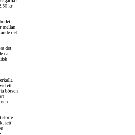
eägarna i
2,50 kr
budet
er mellan
rande det
ra det
de ca
tisk
n
erkalla
vid ett
via börsen
art
r och
 större
t sett
en
e