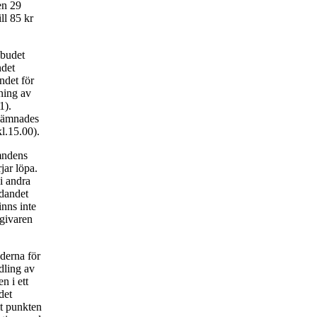
en 29
ll 85 kr
 budet
ndet
ndet för
ning av
1).
 lämnades
l.15.00).
ämndens
jar löpa.
 i andra
udandet
inns inte
dgivaren
derna för
dling av
n i ett
det
mt punkten