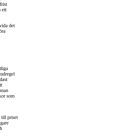
rist
 ett
vida det
öra
tliga
vudregel
dast
tt
annan
lkor som
ill priset
igare
ch