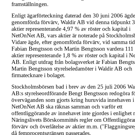
framställningen.
Enligt ägarförteckning daterad den 30 juni 2006 ägde,
genomförda förvärv, Waldir AB vid denna tidpunkt 
aktier representerande 4,97 % av röster och kapital i
NetOnNet AB, vars aktier är noterade på Stockholms
Vidare ägde, efter genomförda förvärv, vid samma ti
Fabian Bengtsson och Martin Bengtsson vardera 111
aktier representerande 1,8 % av röster och kapital i 
AB. Enligt utdrag från bolagsverket är Fabian Bengt
Martin Bengtsson styrelseledamöter i Waldir AB och
firmatecknare i bolaget.
Stockholmsbörsen bad i brev av den 25 juli 2006 Wa
AB:s styrelseordförande Bengt Bengtsson redogöra f
överväganden som gjorts kring huruvida innehaven i
NetOnNet AB ska räknas samman och varför ett
offentliggörande av innehavet inte gjordes i enlighet
Näringslivets Börskommittés regler om Offentliggöra
förvärv och överlåtelse av aktier m.m. ("Flaggningsre
då femprocentsgränsen passerades.