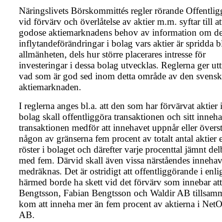
Näringslivets Börskommittés regler rörande Offentli
vid förvärv och överlåtelse av aktier m.m. syftar till att
godose aktiemarknadens behov av information om de
inflytandeförändringar i bolag vars aktier är spridda 
allmänheten, dels hur större placerares intresse för
investeringar i dessa bolag utvecklas. Reglerna ger ut
vad som är god sed inom detta område av den svensk
aktiemarknaden.
I reglerna anges bl.a. att den som har förvärvat aktier i
bolag skall offentliggöra transaktionen och sitt inneh
transaktionen medför att innehavet uppnår eller överst
någon av gränserna fem procent av totalt antal aktier e
röster i bolaget och därefter varje procenttal jämnt del
med fem. Därvid skall även vissa närståendes inneha
medräknas. Det är ostridigt att offentliggörande i enli
härmed borde ha skett vid det förvärv som innebar at
Bengtsson, Fabian Bengtsson och Waldir AB tillsam
kom att inneha mer än fem procent av aktierna i Net
AB.