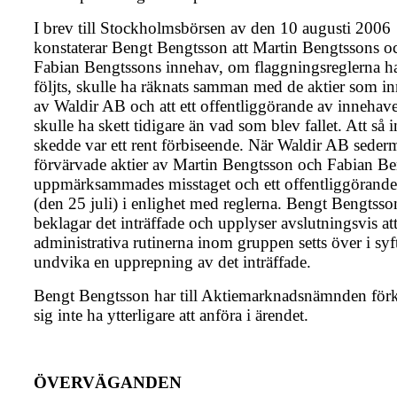
I brev till Stockholmsbörsen av den 10 augusti 2006
konstaterar Bengt Bengtsson att Martin Bengtssons o
Fabian Bengtssons innehav, om flaggningsreglerna h
följts, skulle ha räknats samman med de aktier som i
av Waldir AB och att ett offentliggörande av innehav
skulle ha skett tidigare än vad som blev fallet. Att så i
skedde var ett rent förbiseende. När Waldir AB seder
förvärvade aktier av Martin Bengtsson och Fabian B
uppmärksammades misstaget och ett offentliggörand
(den 25 juli) i enlighet med reglerna. Bengt Bengtsso
beklagar det inträffade och upplyser avslutningsvis at
administrativa rutinerna inom gruppen setts över i syft
undvika en upprepning av det inträffade.
Bengt Bengtsson har till Aktiemarknadsnämnden förk
sig inte ha ytterligare att anföra i ärendet.
ÖVERVÄGANDEN