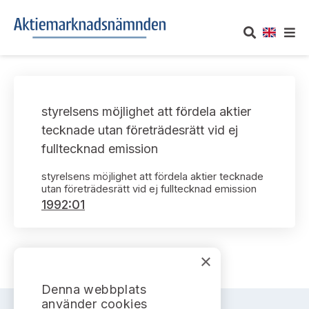
OM AKTIEMARKNADSNÄMNDEN
styrelsens möjlighet att fördela aktier
Om oss
UTTALANDEN
tecknade utan företrädesrätt vid ej
fulltecknad emission
Vårt uppdrag
Om nämndens uttalanden
TAKEOVER-REGLER
styrelsens möjlighet att fördela aktier tecknade
Informationsgivning
utan företrädesrätt vid ej fulltecknad emission
Framställningar och konsultation
Takeover-regler för reglerade marknader och vissa
AKTUELLT
1992:01
handelsplattformar
Arbetssätt och jävsfrågor
Uttalanden sorterade efter publiceringsdatum
Nyheter och pressmeddelanden
KONTAKT
Stadgar
×
Samtliga uttalanden sorterade årsvis
Prenumerera
Kontakt angående ansökningar och uttalanden
Denna webbplats
Arbetsordning
Uttalanden sorterade ämnesvis
använder cookies