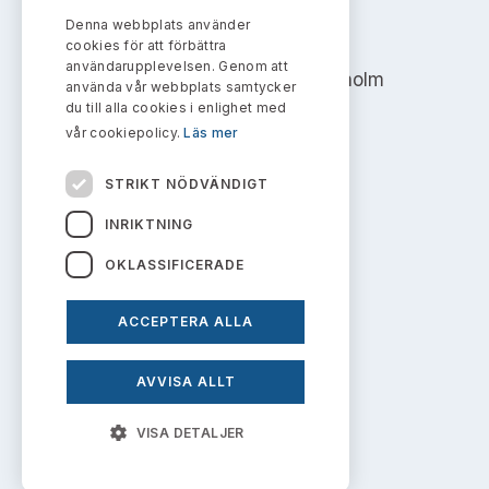
Bildarkiv
Kontakt administrativa ärenden
Ledamöter
Denna webbplats använder
AKTIEMARKNADSNÄMNDEN
Sök uttalanden
cookies för att förbättra
användarupplevelsen. Genom att
Address: Box 7354, 103 90 Stockholm
Huvudmän
använda vår webbplats samtycker
Avgifter
du till alla cookies i enlighet med
info@aktiemarknadsnamnden.se
vår cookiepolicy.
Läs mer
Verksamhetsberättelser
Prenumerera
STRIKT NÖDVÄNDIGT
Publikationer och anföranden
Om innehållet
INRIKTNING
Om webbplatsen
OKLASSIFICERADE
Kakor
ACCEPTERA ALLA
Personuppgiftspolicy
AVVISA ALLT
Prenumerera på uttalanden
VISA DETALJER