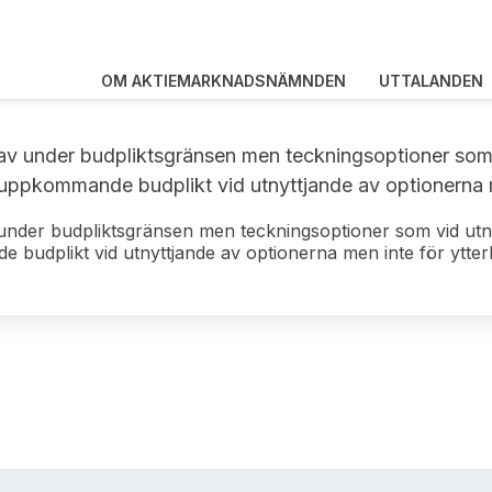
OM AKTIEMARKNADSNÄMNDEN
UTTALANDEN
av under budpliktsgränsen men teckningsoptioner som v
uppkommande budplikt vid utnyttjande av optionerna me
under budpliktsgränsen men teckningsoptioner som vid utnyt
budplikt vid utnyttjande av optionerna men inte för ytterl