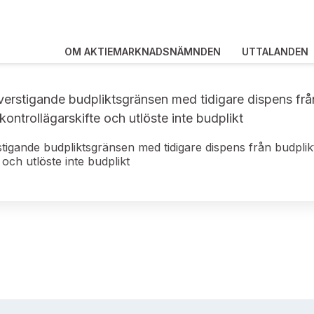
OM AKTIEMARKNADSNÄMNDEN
UTTALANDEN
överstigande budpliktsgränsen med tidigare dispens f
kontrollägarskifte och utlöste inte budplikt
stigande budpliktsgränsen med tidigare dispens från budpl
 och utlöste inte budplikt