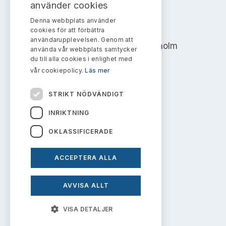
Bildarkiv
använder cookies
Kontakt administrativa ärenden
Ledamöter
Sök uttalanden
Denna webbplats använder
AKTIEMARKNADSNÄMNDEN
cookies för att förbättra
Huvudmän
användarupplevelsen. Genom att
Avgifter
Address: Box 7354, 103 90 Stockholm
använda vår webbplats samtycker
du till alla cookies i enlighet med
Verksamhetsberättelser
info@aktiemarknadsnamnden.se
Prenumerera
vår cookiepolicy.
Läs mer
Publikationer och anföranden
STRIKT NÖDVÄNDIGT
Om innehållet
INRIKTNING
Om webbplatsen
OKLASSIFICERADE
Kakor
ACCEPTERA ALLA
Personuppgiftspolicy
AVVISA ALLT
Prenumerera på uttalanden
VISA DETALJER