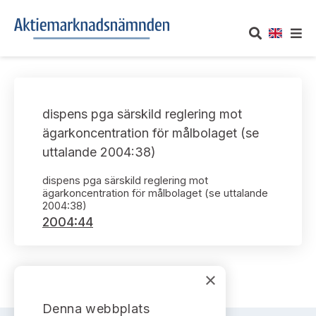
OM AKTIEMARKNADSNÄMNDEN
dispens pga särskild reglering mot
Om oss
UTTALANDEN
ägarkoncentration för målbolaget (se
uttalande 2004:38)
Vårt uppdrag
Om nämndens uttalanden
TAKEOVER-REGLER
dispens pga särskild reglering mot
Informationsgivning
ägarkoncentration för målbolaget (se uttalande
Framställningar och konsultation
Takeover-regler för reglerade marknader och vissa
AKTUELLT
2004:38)
handelsplattformar
2004:44
Arbetssätt och jävsfrågor
Uttalanden sorterade efter publiceringsdatum
Nyheter och pressmeddelanden
KONTAKT
Stadgar
Samtliga uttalanden sorterade årsvis
×
Prenumerera
Kontakt angående ansökningar och uttalanden
Arbetsordning
Uttalanden sorterade ämnesvis
Denna webbplats