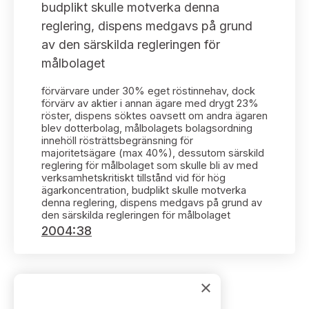
Bildarkiv
budplikt skulle motverka denna
Kontakt administrativa ärenden
Ledamöter
Sök uttalanden
reglering, dispens medgavs på grund
av den särskilda regleringen för
Huvudmän
Avgifter
målbolaget
Verksamhetsberättelser
förvärvare under 30% eget röstinnehav, dock
Prenumerera
förvärv av aktier i annan ägare med drygt 23%
röster, dispens söktes oavsett om andra ägaren
Publikationer och anföranden
blev dotterbolag, målbolagets bolagsordning
innehöll rösträttsbegränsning för
majoritetsägare (max 40%), dessutom särskild
reglering för målbolaget som skulle bli av med
verksamhetskritiskt tillstånd vid för hög
ägarkoncentration, budplikt skulle motverka
denna reglering, dispens medgavs på grund av
den särskilda regleringen för målbolaget
2004:38
×