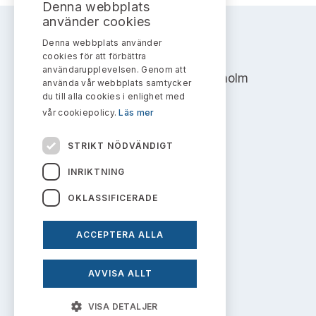
Denna webbplats
använder cookies
Denna webbplats använder
AKTIEMARKNADSNÄMNDEN
cookies för att förbättra
användarupplevelsen. Genom att
Address: Box 7354, 103 90 Stockholm
använda vår webbplats samtycker
du till alla cookies i enlighet med
info@aktiemarknadsnamnden.se
vår cookiepolicy.
Läs mer
STRIKT NÖDVÄNDIGT
Om innehållet
INRIKTNING
Om webbplatsen
OKLASSIFICERADE
Kakor
ACCEPTERA ALLA
Personuppgiftspolicy
AVVISA ALLT
Prenumerera på uttalanden
VISA DETALJER