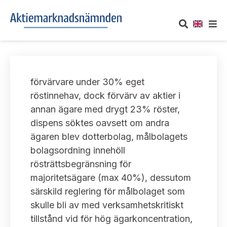
OM AKTIEMARKNADSNÄMNDEN
förvärvare under 30% eget
Om oss
UTTALANDEN
röstinnehav, dock förvärv av aktier i
annan ägare med drygt 23% röster,
Vårt uppdrag
Om nämndens uttalanden
TAKEOVER-REGLER
dispens söktes oavsett om andra
Informationsgivning
ägaren blev dotterbolag, målbolagets
Framställningar och konsultation
Takeover-regler för reglerade marknader och vissa
AKTUELLT
bolagsordning innehöll
handelsplattformar
Arbetssätt och jävsfrågor
rösträttsbegränsning för
Uttalanden sorterade efter publiceringsdatum
Nyheter och pressmeddelanden
majoritetsägare (max 40%), dessutom
KONTAKT
Stadgar
särskild reglering för målbolaget som
Samtliga uttalanden sorterade årsvis
Prenumerera
skulle bli av med verksamhetskritiskt
Kontakt angående ansökningar och uttalanden
Arbetsordning
Uttalanden sorterade ämnesvis
tillstånd vid för hög ägarkoncentration,