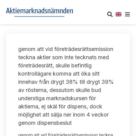
OM AKTIEMARKNADSNÄMNDEN
genom att vid företrädesrättsemission
Om oss
UTTALANDEN
teckna aktier som inte tecknats med
företrädesrätt, skulle befintlig
Vårt uppdrag
Om nämndens uttalanden
TAKEOVER-REGLER
kontrollägare komma att öka sitt
Informationsgivning
innehav från drygt 38% till drygt 39%
Framställningar och konsultation
Takeover-regler för reglerade marknader och vissa
AKTUELLT
av rösterna, dessutom skulle bud
handelsplattformar
Arbetssätt och jävsfrågor
understiga marknadskursen för
Uttalanden sorterade efter publiceringsdatum
Nyheter och pressmeddelanden
aktierna, ej skäl för dispens, dock
KONTAKT
Stadgar
möjlighet att sälja ner inom 4 veckor
Samtliga uttalanden sorterade årsvis
Prenumerera
genom dispensbeslut
Kontakt angående ansökningar och uttalanden
Arbetsordning
Uttalanden sorterade ämnesvis
genom att vid företrädesrättsemission teckna