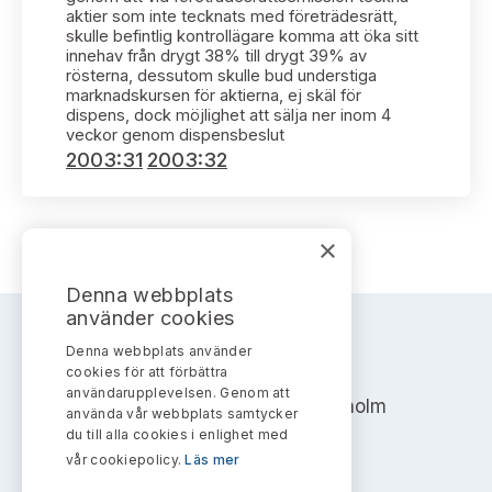
Bildarkiv
Kontakt administrativa ärenden
aktier som inte tecknats med företrädesrätt,
Ledamöter
Sök uttalanden
skulle befintlig kontrollägare komma att öka sitt
innehav från drygt 38% till drygt 39% av
rösterna, dessutom skulle bud understiga
Huvudmän
Avgifter
marknadskursen för aktierna, ej skäl för
dispens, dock möjlighet att sälja ner inom 4
veckor genom dispensbeslut
Verksamhetsberättelser
Prenumerera
2003:31
2003:32
Publikationer och anföranden
×
Denna webbplats
använder cookies
Denna webbplats använder
AKTIEMARKNADSNÄMNDEN
cookies för att förbättra
användarupplevelsen. Genom att
Address: Box 7354, 103 90 Stockholm
använda vår webbplats samtycker
du till alla cookies i enlighet med
info@aktiemarknadsnamnden.se
vår cookiepolicy.
Läs mer