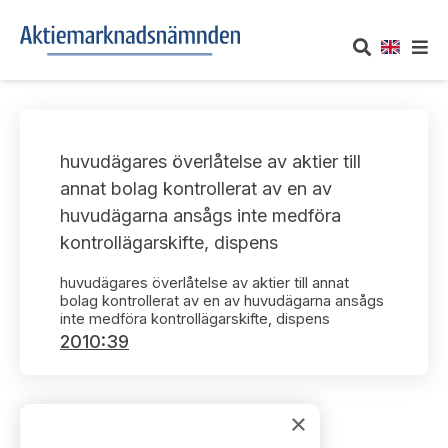
OM AKTIEMARKNADSNÄMNDEN
huvudägares överlåtelse av aktier till
Om oss
UTTALANDEN
annat bolag kontrollerat av en av
huvudägarna ansågs inte medföra
Vårt uppdrag
Om nämndens uttalanden
TAKEOVER-REGLER
kontrollägarskifte, dispens
Informationsgivning
Framställningar och konsultation
huvudägares överlåtelse av aktier till annat
Takeover-regler för reglerade marknader och vissa
AKTUELLT
bolag kontrollerat av en av huvudägarna ansågs
handelsplattformar
Arbetssätt och jävsfrågor
inte medföra kontrollägarskifte, dispens
Uttalanden sorterade efter publiceringsdatum
2010:39
Nyheter och pressmeddelanden
KONTAKT
Stadgar
Samtliga uttalanden sorterade årsvis
Prenumerera
Kontakt angående ansökningar och uttalanden
×
Arbetsordning
Uttalanden sorterade ämnesvis