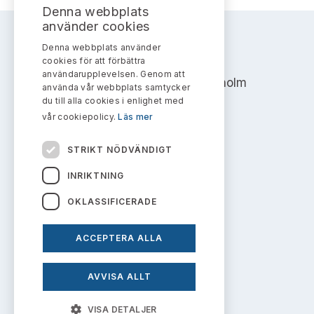
Bildarkiv
Kontakt administrativa ärenden
Denna webbplats
Ledamöter
Sök uttalanden
använder cookies
Denna webbplats använder
Huvudmän
AKTIEMARKNADSNÄMNDEN
Avgifter
cookies för att förbättra
användarupplevelsen. Genom att
Address: Box 7354, 103 90 Stockholm
Verksamhetsberättelser
använda vår webbplats samtycker
Prenumerera
du till alla cookies i enlighet med
info@aktiemarknadsnamnden.se
vår cookiepolicy.
Läs mer
Publikationer och anföranden
STRIKT NÖDVÄNDIGT
Om innehållet
INRIKTNING
Om webbplatsen
OKLASSIFICERADE
Kakor
ACCEPTERA ALLA
Personuppgiftspolicy
AVVISA ALLT
Prenumerera på uttalanden
VISA DETALJER