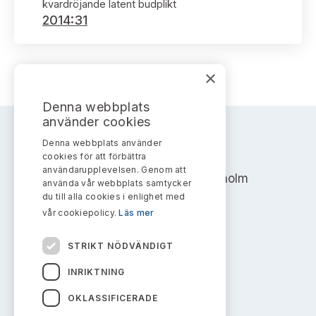
Bildarkiv
kvardröjande latent budplikt
Kontakt administrativa ärenden
Ledamöter
2014:31
Sök uttalanden
Huvudmän
Avgifter
×
Verksamhetsberättelser
Prenumerera
Denna webbplats
använder cookies
Publikationer och anföranden
Denna webbplats använder
AKTIEMARKNADSNÄMNDEN
cookies för att förbättra
användarupplevelsen. Genom att
Address: Box 7354, 103 90 Stockholm
använda vår webbplats samtycker
du till alla cookies i enlighet med
info@aktiemarknadsnamnden.se
vår cookiepolicy.
Läs mer
STRIKT NÖDVÄNDIGT
Om innehållet
INRIKTNING
Om webbplatsen
OKLASSIFICERADE
Kakor