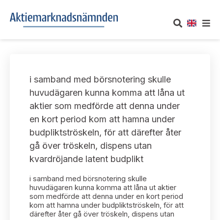
OM AKTIEMARKNADSNÄMNDEN
i samband med börsnotering skulle
Om oss
UTTALANDEN
huvudägaren kunna komma att låna ut
aktier som medförde att denna under
Vårt uppdrag
Om nämndens uttalanden
TAKEOVER-REGLER
en kort period kom att hamna under
Informationsgivning
budpliktströskeln, för att därefter åter
Framställningar och konsultation
Takeover-regler för reglerade marknader och vissa
AKTUELLT
gå över tröskeln, dispens utan
handelsplattformar
Arbetssätt och jävsfrågor
kvardröjande latent budplikt
Uttalanden sorterade efter publiceringsdatum
Nyheter och pressmeddelanden
KONTAKT
i samband med börsnotering skulle
Stadgar
Samtliga uttalanden sorterade årsvis
huvudägaren kunna komma att låna ut aktier
Prenumerera
som medförde att denna under en kort period
Kontakt angående ansökningar och uttalanden
kom att hamna under budpliktströskeln, för att
Arbetsordning
Uttalanden sorterade ämnesvis
därefter åter gå över tröskeln, dispens utan