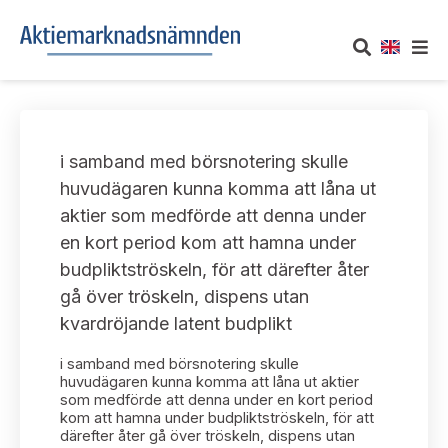
OM AKTIEMARKNADSNÄMNDEN
i samband med börsnotering skulle
Om oss
UTTALANDEN
huvudägaren kunna komma att låna ut
aktier som medförde att denna under
Vårt uppdrag
Om nämndens uttalanden
TAKEOVER-REGLER
en kort period kom att hamna under
Informationsgivning
budpliktströskeln, för att därefter åter
Framställningar och konsultation
Takeover-regler för reglerade marknader och vissa
AKTUELLT
gå över tröskeln, dispens utan
handelsplattformar
Arbetssätt och jävsfrågor
kvardröjande latent budplikt
Uttalanden sorterade efter publiceringsdatum
Nyheter och pressmeddelanden
KONTAKT
i samband med börsnotering skulle
Stadgar
Samtliga uttalanden sorterade årsvis
huvudägaren kunna komma att låna ut aktier
Prenumerera
som medförde att denna under en kort period
Kontakt angående ansökningar och uttalanden
kom att hamna under budpliktströskeln, för att
Arbetsordning
Uttalanden sorterade ämnesvis
därefter åter gå över tröskeln, dispens utan