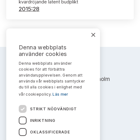
Bildarkiv
kvardröjande latent budplikt
Kontakt administrativa ärenden
Ledamöter
2015:28
Sök uttalanden
Huvudmän
Avgifter
×
Verksamhetsberättelser
Prenumerera
Denna webbplats
använder cookies
Publikationer och anföranden
Denna webbplats använder
AKTIEMARKNADSNÄMNDEN
cookies för att förbättra
användarupplevelsen. Genom att
Address: Box 7354, 103 90 Stockholm
använda vår webbplats samtycker
du till alla cookies i enlighet med
info@aktiemarknadsnamnden.se
vår cookiepolicy.
Läs mer
STRIKT NÖDVÄNDIGT
Om innehållet
INRIKTNING
Om webbplatsen
OKLASSIFICERADE
Kakor