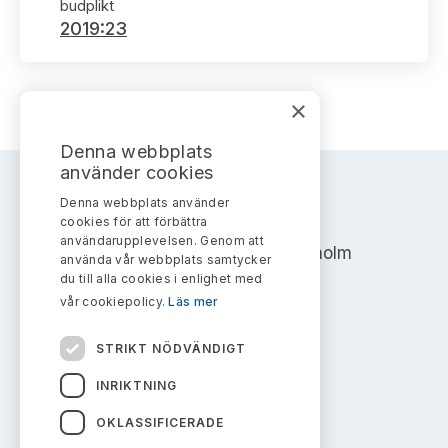
Bildarkiv
budplikt
Kontakt administrativa ärenden
Ledamöter
2019:23
Sök uttalanden
Huvudmän
Avgifter
×
Verksamhetsberättelser
Prenumerera
Denna webbplats
använder cookies
Publikationer och anföranden
Denna webbplats använder
AKTIEMARKNADSNÄMNDEN
cookies för att förbättra
användarupplevelsen. Genom att
Address: Box 7354, 103 90 Stockholm
använda vår webbplats samtycker
du till alla cookies i enlighet med
info@aktiemarknadsnamnden.se
vår cookiepolicy.
Läs mer
STRIKT NÖDVÄNDIGT
Om innehållet
INRIKTNING
Om webbplatsen
OKLASSIFICERADE
Kakor