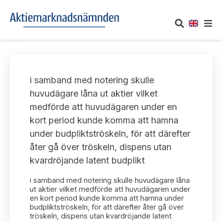
OM AKTIEMARKNADSNÄMNDEN
i samband med notering skulle
Om oss
UTTALANDEN
huvudägare låna ut aktier vilket
medförde att huvudägaren under en
Vårt uppdrag
Om nämndens uttalanden
TAKEOVER-REGLER
kort period kunde komma att hamna
Informationsgivning
under budpliktströskeln, för att därefter
Framställningar och konsultation
Takeover-regler för reglerade marknader och vissa
AKTUELLT
åter gå över tröskeln, dispens utan
handelsplattformar
Arbetssätt och jävsfrågor
kvardröjande latent budplikt
Uttalanden sorterade efter publiceringsdatum
Nyheter och pressmeddelanden
KONTAKT
i samband med notering skulle huvudägare låna
Stadgar
Samtliga uttalanden sorterade årsvis
ut aktier vilket medförde att huvudägaren under
Prenumerera
en kort period kunde komma att hamna under
Kontakt angående ansökningar och uttalanden
budpliktströskeln, för att därefter åter gå över
Arbetsordning
Uttalanden sorterade ämnesvis
tröskeln, dispens utan kvardröjande latent