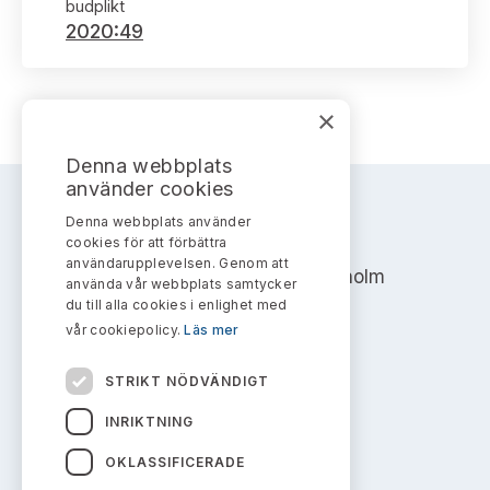
Bildarkiv
budplikt
Kontakt administrativa ärenden
Ledamöter
2020:49
Sök uttalanden
Huvudmän
Avgifter
×
Verksamhetsberättelser
Prenumerera
Denna webbplats
använder cookies
Publikationer och anföranden
Denna webbplats använder
AKTIEMARKNADSNÄMNDEN
cookies för att förbättra
användarupplevelsen. Genom att
Address: Box 7354, 103 90 Stockholm
använda vår webbplats samtycker
du till alla cookies i enlighet med
info@aktiemarknadsnamnden.se
vår cookiepolicy.
Läs mer
STRIKT NÖDVÄNDIGT
Om innehållet
INRIKTNING
Om webbplatsen
OKLASSIFICERADE
Kakor