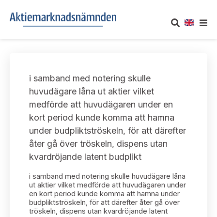
OM AKTIEMARKNADSNÄMNDEN
i samband med notering skulle
Om oss
UTTALANDEN
huvudägare låna ut aktier vilket
medförde att huvudägaren under en
Vårt uppdrag
Om nämndens uttalanden
TAKEOVER-REGLER
kort period kunde komma att hamna
Informationsgivning
under budpliktströskeln, för att därefter
Framställningar och konsultation
Takeover-regler för reglerade marknader och vissa
AKTUELLT
åter gå över tröskeln, dispens utan
handelsplattformar
Arbetssätt och jävsfrågor
kvardröjande latent budplikt
Uttalanden sorterade efter publiceringsdatum
Nyheter och pressmeddelanden
KONTAKT
i samband med notering skulle huvudägare låna
Stadgar
Samtliga uttalanden sorterade årsvis
ut aktier vilket medförde att huvudägaren under
Prenumerera
en kort period kunde komma att hamna under
Kontakt angående ansökningar och uttalanden
budpliktströskeln, för att därefter åter gå över
Arbetsordning
Uttalanden sorterade ämnesvis
tröskeln, dispens utan kvardröjande latent