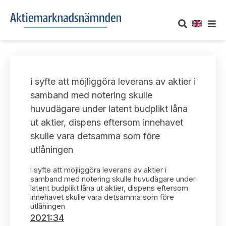
OM AKTIEMARKNADSNÄMNDEN
i syfte att möjliggöra leverans av aktier i
Om oss
UTTALANDEN
samband med notering skulle
huvudägare under latent budplikt låna
Vårt uppdrag
Om nämndens uttalanden
TAKEOVER-REGLER
ut aktier, dispens eftersom innehavet
Informationsgivning
skulle vara detsamma som före
Framställningar och konsultation
Takeover-regler för reglerade marknader och vissa
AKTUELLT
utlåningen
handelsplattformar
Arbetssätt och jävsfrågor
Uttalanden sorterade efter publiceringsdatum
i syfte att möjliggöra leverans av aktier i
Nyheter och pressmeddelanden
KONTAKT
samband med notering skulle huvudägare under
Stadgar
latent budplikt låna ut aktier, dispens eftersom
Samtliga uttalanden sorterade årsvis
innehavet skulle vara detsamma som före
Prenumerera
Kontakt angående ansökningar och uttalanden
utlåningen
Arbetsordning
Uttalanden sorterade ämnesvis
2021:34