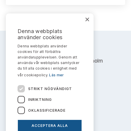
Bildarkiv
Kontakt administrativa ärenden
Ledamöter
Sök uttalanden
×
Huvudmän
Avgifter
Denna webbplats
Verksamhetsberättelser
använder cookies
Prenumerera
Denna webbplats använder
AKTIEMARKNADSNÄMNDEN
Publikationer och anföranden
cookies för att förbättra
användarupplevelsen. Genom att
Address: Box 7354, 103 90 Stockholm
använda vår webbplats samtycker
du till alla cookies i enlighet med
info@aktiemarknadsnamnden.se
vår cookiepolicy.
Läs mer
STRIKT NÖDVÄNDIGT
Om innehållet
INRIKTNING
Om webbplatsen
OKLASSIFICERADE
Kakor
ACCEPTERA ALLA
Personuppgiftspolicy