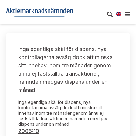
OM AKTIEMARKNADSNÄMNDEN
inga egentliga skäl för dispens, nya
Om oss
UTTALANDEN
kontrollägarna avsåg dock att minska
sitt innehav inom tre månader genom
Vårt uppdrag
Om nämndens uttalanden
TAKEOVER-REGLER
ännu ej fastställda transaktioner,
Informationsgivning
nämnden medgav dispens under en
Framställningar och konsultation
Takeover-regler för reglerade marknader och vissa
AKTUELLT
månad
handelsplattformar
Arbetssätt och jävsfrågor
Uttalanden sorterade efter publiceringsdatum
inga egentliga skäl för dispens, nya
Nyheter och pressmeddelanden
KONTAKT
kontrollägarna avsåg dock att minska sitt
Stadgar
innehav inom tre månader genom ännu ej
Samtliga uttalanden sorterade årsvis
fastställda transaktioner, nämnden medgav
Prenumerera
Kontakt angående ansökningar och uttalanden
dispens under en månad
Arbetsordning
Uttalanden sorterade ämnesvis
2005:10