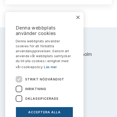
Bildarkiv
Kontakt administrativa ärenden
Ledamöter
Sök uttalanden
×
Huvudmän
Avgifter
Denna webbplats
Verksamhetsberättelser
använder cookies
Prenumerera
Denna webbplats använder
AKTIEMARKNADSNÄMNDEN
Publikationer och anföranden
cookies för att förbättra
användarupplevelsen. Genom att
Address: Box 7354, 103 90 Stockholm
använda vår webbplats samtycker
du till alla cookies i enlighet med
info@aktiemarknadsnamnden.se
vår cookiepolicy.
Läs mer
STRIKT NÖDVÄNDIGT
Om innehållet
INRIKTNING
Om webbplatsen
OKLASSIFICERADE
Kakor
ACCEPTERA ALLA
Personuppgiftspolicy