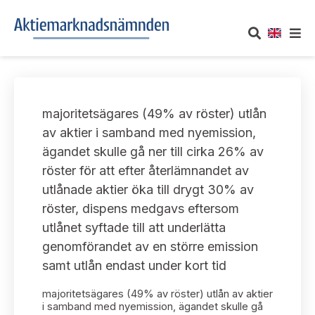
OM AKTIEMARKNADSNÄMNDEN
majoritetsägares (49% av röster) utlån
Om oss
UTTALANDEN
av aktier i samband med nyemission,
ägandet skulle gå ner till cirka 26% av
Vårt uppdrag
Om nämndens uttalanden
TAKEOVER-REGLER
röster för att efter återlämnandet av
Informationsgivning
utlånade aktier öka till drygt 30% av
Framställningar och konsultation
Takeover-regler för reglerade marknader och vissa
AKTUELLT
röster, dispens medgavs eftersom
handelsplattformar
Arbetssätt och jävsfrågor
utlånet syftade till att underlätta
Uttalanden sorterade efter publiceringsdatum
Nyheter och pressmeddelanden
genomförandet av en större emission
KONTAKT
Stadgar
samt utlån endast under kort tid
Samtliga uttalanden sorterade årsvis
Prenumerera
Kontakt angående ansökningar och uttalanden
majoritetsägares (49% av röster) utlån av aktier
Arbetsordning
Uttalanden sorterade ämnesvis
i samband med nyemission, ägandet skulle gå