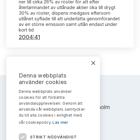
Bildarkiv
ner till cirka 26% av röster för att efter
Kontakt administrativa ärenden
Ledamöter
återlämnandet av utlånade aktier öka till drygt
Sök uttalanden
30% av röster, dispens medgavs eftersom
utlånet syftade till att underlätta genomförandet
Huvudmän
av en större emission samt utlån endast under
Avgifter
kort tid
2004:41
Verksamhetsberättelser
Prenumerera
Publikationer och anföranden
×
Denna webbplats
använder cookies
Denna webbplats använder
AKTIEMARKNADSNÄMNDEN
cookies för att förbättra
användarupplevelsen. Genom att
Address: Box 7354, 103 90 Stockholm
använda vår webbplats samtycker
du till alla cookies i enlighet med
info@aktiemarknadsnamnden.se
vår cookiepolicy.
Läs mer
STRIKT NÖDVÄNDIGT