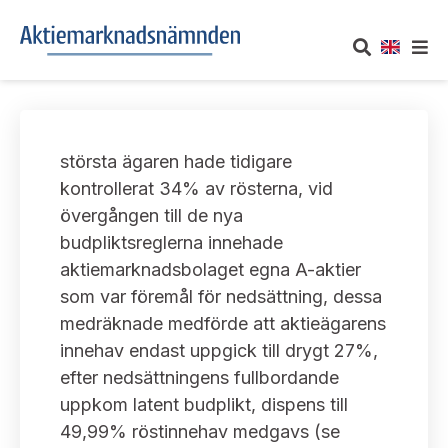
OM AKTIEMARKNADSNÄMNDEN
största ägaren hade tidigare
Om oss
UTTALANDEN
kontrollerat 34% av rösterna, vid
övergången till de nya
Vårt uppdrag
Om nämndens uttalanden
TAKEOVER-REGLER
budpliktsreglerna innehade
Informationsgivning
aktiemarknadsbolaget egna A-aktier
Framställningar och konsultation
Takeover-regler för reglerade marknader och vissa
AKTUELLT
som var föremål för nedsättning, dessa
handelsplattformar
Arbetssätt och jävsfrågor
medräknade medförde att aktieägarens
Uttalanden sorterade efter publiceringsdatum
Nyheter och pressmeddelanden
innehav endast uppgick till drygt 27%,
KONTAKT
Stadgar
efter nedsättningens fullbordande
Samtliga uttalanden sorterade årsvis
Prenumerera
uppkom latent budplikt, dispens till
Kontakt angående ansökningar och uttalanden
Arbetsordning
Uttalanden sorterade ämnesvis
49,99% röstinnehav medgavs (se