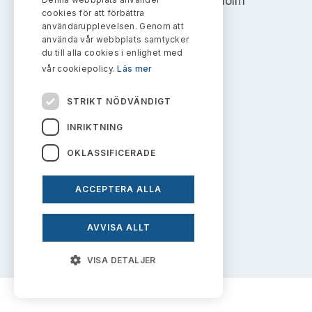
Address: Box 7354, 103 90 Stockholm
Bildarkiv
Kontakt administrativa ärenden
cookies för att förbättra
Ledamöter
Sök uttalanden
användarupplevelsen. Genom att
info@aktiemarknadsnamnden.se
använda vår webbplats samtycker
Huvudmän
du till alla cookies i enlighet med
Avgifter
vår cookiepolicy.
Läs mer
Om innehållet
Verksamhetsberättelser
Prenumerera
STRIKT NÖDVÄNDIGT
Om webbplatsen
Publikationer och anföranden
INRIKTNING
Kakor
OKLASSIFICERADE
Personuppgiftspolicy
ACCEPTERA ALLA
Prenumerera på uttalanden
AVVISA ALLT
VISA DETALJER