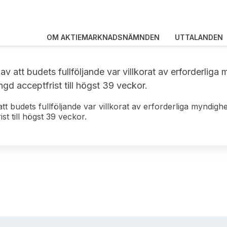
OM AKTIEMARKNADSNÄMNDEN
UTTALANDEN
jd av att budets fullföljande var villkorat av erforder
gd acceptfrist till högst 39 veckor.
v att budets fullföljande var villkorat av erforderliga myn
st till högst 39 veckor.