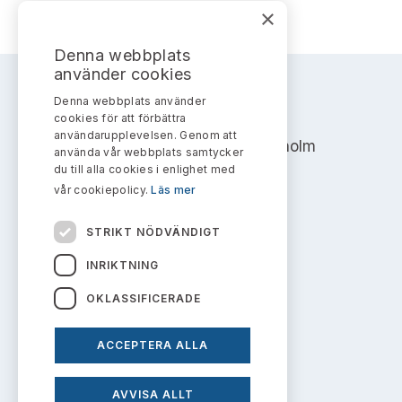
Bildarkiv
Kontakt administrativa ärenden
×
Ledamöter
Sök uttalanden
Denna webbplats
Huvudmän
använder cookies
Avgifter
Denna webbplats använder
AKTIEMARKNADSNÄMNDEN
Verksamhetsberättelser
cookies för att förbättra
Prenumerera
användarupplevelsen. Genom att
Address: Box 7354, 103 90 Stockholm
använda vår webbplats samtycker
Publikationer och anföranden
du till alla cookies i enlighet med
info@aktiemarknadsnamnden.se
vår cookiepolicy.
Läs mer
STRIKT NÖDVÄNDIGT
Om innehållet
INRIKTNING
Om webbplatsen
OKLASSIFICERADE
Kakor
ACCEPTERA ALLA
Personuppgiftspolicy
AVVISA ALLT