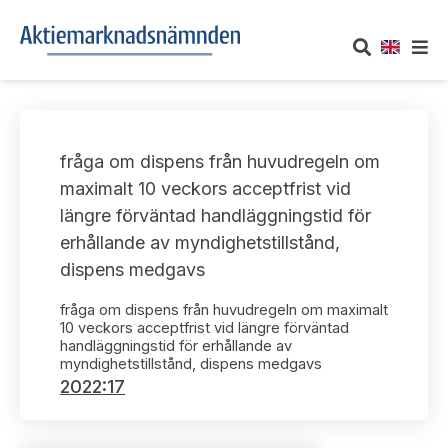
OM AKTIEMARKNADSNÄMNDEN
fråga om dispens från huvudregeln om
Om oss
UTTALANDEN
maximalt 10 veckors acceptfrist vid
längre förväntad handläggningstid för
Vårt uppdrag
Om nämndens uttalanden
TAKEOVER-REGLER
erhållande av myndighetstillstånd,
Informationsgivning
dispens medgavs
Framställningar och konsultation
Takeover-regler för reglerade marknader och vissa
AKTUELLT
handelsplattformar
fråga om dispens från huvudregeln om maximalt
Arbetssätt och jävsfrågor
Uttalanden sorterade efter publiceringsdatum
10 veckors acceptfrist vid längre förväntad
handläggningstid för erhållande av
Nyheter och pressmeddelanden
KONTAKT
myndighetstillstånd, dispens medgavs
Stadgar
Samtliga uttalanden sorterade årsvis
2022:17
Prenumerera
Kontakt angående ansökningar och uttalanden
Arbetsordning
Uttalanden sorterade ämnesvis