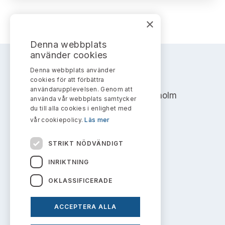
Bildarkiv
Kontakt administrativa ärenden
Ledamöter
Sök uttalanden
×
Huvudmän
Avgifter
Denna webbplats
använder cookies
Verksamhetsberättelser
Prenumerera
Denna webbplats använder
AKTIEMARKNADSNÄMNDEN
cookies för att förbättra
Publikationer och anföranden
användarupplevelsen. Genom att
Address: Box 7354, 103 90 Stockholm
använda vår webbplats samtycker
du till alla cookies i enlighet med
info@aktiemarknadsnamnden.se
vår cookiepolicy.
Läs mer
STRIKT NÖDVÄNDIGT
Om innehållet
INRIKTNING
Om webbplatsen
OKLASSIFICERADE
Kakor
ACCEPTERA ALLA
Personuppgiftspolicy