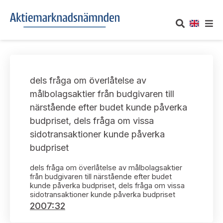
OM AKTIEMARKNADSNÄMNDEN
dels fråga om överlåtelse av
Om oss
UTTALANDEN
målbolagsaktier från budgivaren till
närstående efter budet kunde påverka
Vårt uppdrag
Om nämndens uttalanden
TAKEOVER-REGLER
budpriset, dels fråga om vissa
Informationsgivning
sidotransaktioner kunde påverka
Framställningar och konsultation
Takeover-regler för reglerade marknader och vissa
AKTUELLT
budpriset
handelsplattformar
Arbetssätt och jävsfrågor
Uttalanden sorterade efter publiceringsdatum
dels fråga om överlåtelse av målbolagsaktier
Nyheter och pressmeddelanden
KONTAKT
från budgivaren till närstående efter budet
Stadgar
kunde påverka budpriset, dels fråga om vissa
Samtliga uttalanden sorterade årsvis
sidotransaktioner kunde påverka budpriset
Prenumerera
Kontakt angående ansökningar och uttalanden
2007:32
Arbetsordning
Uttalanden sorterade ämnesvis