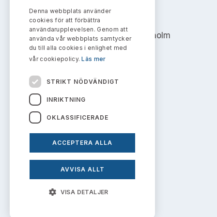
Bildarkiv
Kontakt administrativa ärenden
Ledamöter
Denna webbplats använder
AKTIEMARKNADSNÄMNDEN
Sök uttalanden
cookies för att förbättra
användarupplevelsen. Genom att
Address: Box 7354, 103 90 Stockholm
Huvudmän
använda vår webbplats samtycker
Avgifter
du till alla cookies i enlighet med
info@aktiemarknadsnamnden.se
vår cookiepolicy.
Läs mer
Verksamhetsberättelser
Prenumerera
STRIKT NÖDVÄNDIGT
Publikationer och anföranden
Om innehållet
INRIKTNING
Om webbplatsen
OKLASSIFICERADE
Kakor
ACCEPTERA ALLA
Personuppgiftspolicy
AVVISA ALLT
Prenumerera på uttalanden
VISA DETALJER