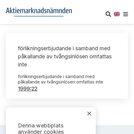
OM AKTIEMARKNADSNÄMNDEN
förlikningserbjudande i samband med
Om oss
UTTALANDEN
påkallande av tvångsinlösen omfattas
inte
Vårt uppdrag
Om nämndens uttalanden
TAKEOVER-REGLER
förlikningserbjudande i samband med
Informationsgivning
påkallande av tvångsinlösen omfattas inte
Framställningar och konsultation
Takeover-regler för reglerade marknader och vissa
AKTUELLT
1999:22
handelsplattformar
Arbetssätt och jävsfrågor
Uttalanden sorterade efter publiceringsdatum
Nyheter och pressmeddelanden
KONTAKT
Stadgar
×
Samtliga uttalanden sorterade årsvis
Prenumerera
Kontakt angående ansökningar och uttalanden
Denna webbplats
Arbetsordning
Uttalanden sorterade ämnesvis
använder cookies