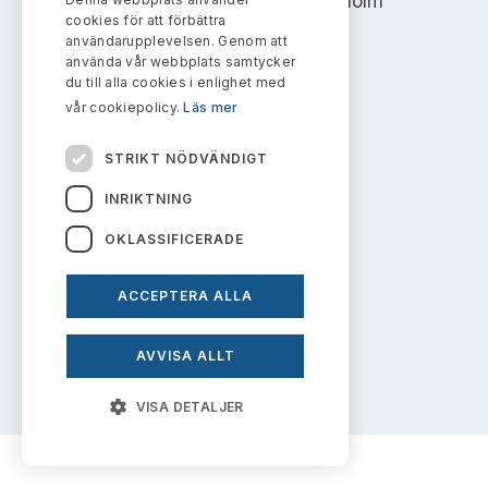
Address: Box 7354, 103 90 Stockholm
Bildarkiv
Kontakt administrativa ärenden
cookies för att förbättra
Ledamöter
Sök uttalanden
användarupplevelsen. Genom att
info@aktiemarknadsnamnden.se
använda vår webbplats samtycker
Huvudmän
du till alla cookies i enlighet med
Avgifter
vår cookiepolicy.
Läs mer
Om innehållet
Verksamhetsberättelser
Prenumerera
STRIKT NÖDVÄNDIGT
Om webbplatsen
Publikationer och anföranden
INRIKTNING
Kakor
OKLASSIFICERADE
Personuppgiftspolicy
ACCEPTERA ALLA
Prenumerera på uttalanden
AVVISA ALLT
VISA DETALJER