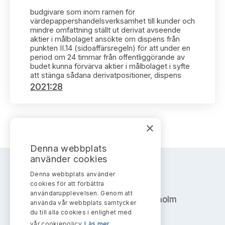
Bildarkiv
Kontakt administrativa ärenden
Ledamöter
budgivare som inom ramen för
Sök uttalanden
värdepappershandelsverksamhet till kunder och
mindre omfattning ställt ut derivat avseende
Huvudmän
aktier i målbolaget ansökte om dispens från
Avgifter
punkten II.14 (sidoaffärsregeln) för att under en
period om 24 timmar från offentliggörande av
Verksamhetsberättelser
budet kunna förvärva aktier i målbolaget i syfte
Prenumerera
att stänga sådana derivatpositioner, dispens
2021:28
Publikationer och anföranden
×
Denna webbplats
använder cookies
Denna webbplats använder
AKTIEMARKNADSNÄMNDEN
cookies för att förbättra
användarupplevelsen. Genom att
Address: Box 7354, 103 90 Stockholm
använda vår webbplats samtycker
du till alla cookies i enlighet med
info@aktiemarknadsnamnden.se
vår cookiepolicy.
Läs mer