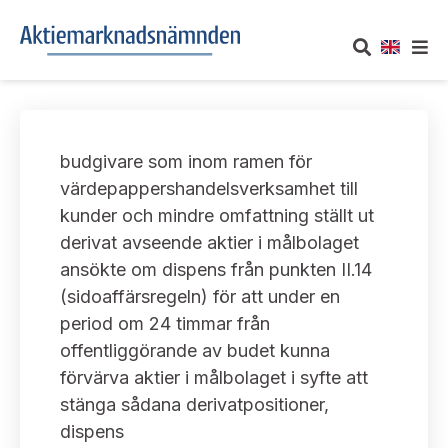
OM AKTIEMARKNADSNÄMNDEN
budgivare som inom ramen för
Om oss
UTTALANDEN
värdepappershandelsverksamhet till
kunder och mindre omfattning ställt ut
Vårt uppdrag
Om nämndens uttalanden
TAKEOVER-REGLER
derivat avseende aktier i målbolaget
Informationsgivning
ansökte om dispens från punkten II.14
Framställningar och konsultation
Takeover-regler för reglerade marknader och vissa
AKTUELLT
(sidoaffärsregeln) för att under en
handelsplattformar
Arbetssätt och jävsfrågor
period om 24 timmar från
Uttalanden sorterade efter publiceringsdatum
Nyheter och pressmeddelanden
offentliggörande av budet kunna
KONTAKT
Stadgar
förvärva aktier i målbolaget i syfte att
Samtliga uttalanden sorterade årsvis
Prenumerera
stänga sådana derivatpositioner,
Kontakt angående ansökningar och uttalanden
Arbetsordning
Uttalanden sorterade ämnesvis
dispens