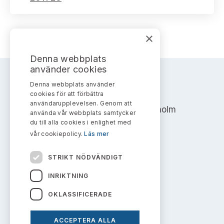
×
Denna webbplats
använder cookies
Denna webbplats använder
AKTIEMARKNADSNÄMNDEN
cookies för att förbättra
användarupplevelsen. Genom att
Address: Box 7354, 103 90 Stockholm
använda vår webbplats samtycker
du till alla cookies i enlighet med
info@aktiemarknadsnamnden.se
vår cookiepolicy.
Läs mer
STRIKT NÖDVÄNDIGT
Om innehållet
INRIKTNING
Om webbplatsen
OKLASSIFICERADE
Kakor
ACCEPTERA ALLA