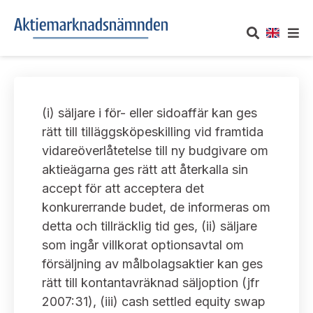
OM AKTIEMARKNADSNÄMNDEN
(i) säljare i för- eller sidoaffär kan ges
Om oss
UTTALANDEN
rätt till tilläggsköpeskilling vid framtida
vidareöverlåtetelse till ny budgivare om
Vårt uppdrag
Om nämndens uttalanden
TAKEOVER-REGLER
aktieägarna ges rätt att återkalla sin
Informationsgivning
accept för att acceptera det
Framställningar och konsultation
Takeover-regler för reglerade marknader och vissa
AKTUELLT
konkurerrande budet, de informeras om
handelsplattformar
Arbetssätt och jävsfrågor
detta och tillräcklig tid ges, (ii) säljare
Uttalanden sorterade efter publiceringsdatum
Nyheter och pressmeddelanden
som ingår villkorat optionsavtal om
KONTAKT
Stadgar
försäljning av målbolagsaktier kan ges
Samtliga uttalanden sorterade årsvis
Prenumerera
rätt till kontantavräknad säljoption (jfr
Kontakt angående ansökningar och uttalanden
Arbetsordning
Uttalanden sorterade ämnesvis
2007:31), (iii) cash settled equity swap