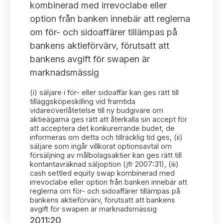
Bildarkiv
kombinerad med irrevoclabe eller
Kontakt administrativa ärenden
Ledamöter
Sök uttalanden
option från banken innebär att reglerna
om för- och sidoaffärer tillämpas på
Huvudmän
Avgifter
bankens aktieförvärv, förutsatt att
bankens avgift för swapen är
Verksamhetsberättelser
Prenumerera
marknadsmässig
Publikationer och anföranden
(i) säljare i för- eller sidoaffär kan ges rätt till
tilläggsköpeskilling vid framtida
vidareöverlåtetelse till ny budgivare om
aktieägarna ges rätt att återkalla sin accept för
att acceptera det konkurerrande budet, de
informeras om detta och tillräcklig tid ges, (ii)
säljare som ingår villkorat optionsavtal om
försäljning av målbolagsaktier kan ges rätt till
kontantavräknad säljoption (jfr 2007:31), (iii)
cash settled equity swap kombinerad med
irrevoclabe eller option från banken innebär att
reglerna om för- och sidoaffärer tillämpas på
bankens aktieförvärv, förutsatt att bankens
avgift för swapen är marknadsmässig
2011:20