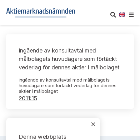
OM AKTIEMARKNADSNÄMNDEN
ingående av konsultavtal med
Om oss
UTTALANDEN
målbolagets huvudägare som förtäckt
vederlag för dennes aktier i målbolaget
Vårt uppdrag
Om nämndens uttalanden
TAKEOVER-REGLER
ingående av konsultavtal med målbolagets
Informationsgivning
huvudägare som förtäckt vederlag för dennes
Framställningar och konsultation
Takeover-regler för reglerade marknader och vissa
AKTUELLT
aktier i målbolaget
handelsplattformar
2011:15
Arbetssätt och jävsfrågor
Uttalanden sorterade efter publiceringsdatum
Nyheter och pressmeddelanden
KONTAKT
Stadgar
Samtliga uttalanden sorterade årsvis
×
Prenumerera
Kontakt angående ansökningar och uttalanden
Arbetsordning
Uttalanden sorterade ämnesvis
Denna webbplats