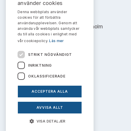
Bildarkiv
använder cookies
Kontakt administrativa ärenden
Ledamöter
Sök uttalanden
Denna webbplats använder
AKTIEMARKNADSNÄMNDEN
cookies för att förbättra
Huvudmän
användarupplevelsen. Genom att
Avgifter
Address: Box 7354, 103 90 Stockholm
använda vår webbplats samtycker
du till alla cookies i enlighet med
Verksamhetsberättelser
info@aktiemarknadsnamnden.se
Prenumerera
vår cookiepolicy.
Läs mer
Publikationer och anföranden
STRIKT NÖDVÄNDIGT
Om innehållet
INRIKTNING
Om webbplatsen
OKLASSIFICERADE
Kakor
ACCEPTERA ALLA
Personuppgiftspolicy
AVVISA ALLT
Prenumerera på uttalanden
VISA DETALJER