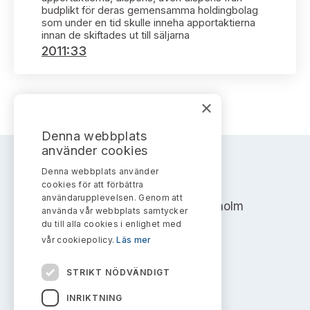
Bildarkiv
Kontakt administrativa ärenden
budplikt för deras gemensamma holdingbolag
Ledamöter
Sök uttalanden
som under en tid skulle inneha apportaktierna
innan de skiftades ut till säljarna
2011:33
Huvudmän
Avgifter
Verksamhetsberättelser
Prenumerera
×
Publikationer och anföranden
Denna webbplats
använder cookies
Denna webbplats använder
AKTIEMARKNADSNÄMNDEN
cookies för att förbättra
användarupplevelsen. Genom att
Address: Box 7354, 103 90 Stockholm
använda vår webbplats samtycker
du till alla cookies i enlighet med
info@aktiemarknadsnamnden.se
vår cookiepolicy.
Läs mer
STRIKT NÖDVÄNDIGT
Om innehållet
INRIKTNING