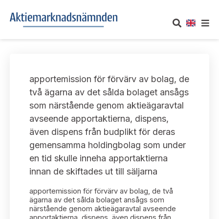
OM AKTIEMARKNADSNÄMNDEN
apportemission för förvärv av bolag, de
Om oss
UTTALANDEN
två ägarna av det sålda bolaget ansågs
som närstående genom aktieägaravtal
Vårt uppdrag
Om nämndens uttalanden
TAKEOVER-REGLER
avseende apportaktierna, dispens,
Informationsgivning
även dispens från budplikt för deras
Framställningar och konsultation
Takeover-regler för reglerade marknader och vissa
AKTUELLT
gemensamma holdingbolag som under
handelsplattformar
Arbetssätt och jävsfrågor
en tid skulle inneha apportaktierna
Uttalanden sorterade efter publiceringsdatum
Nyheter och pressmeddelanden
innan de skiftades ut till säljarna
KONTAKT
Stadgar
Samtliga uttalanden sorterade årsvis
apportemission för förvärv av bolag, de två
Prenumerera
Kontakt angående ansökningar och uttalanden
ägarna av det sålda bolaget ansågs som
Arbetsordning
närstående genom aktieägaravtal avseende
Uttalanden sorterade ämnesvis
apportaktierna, dispens, även dispens från