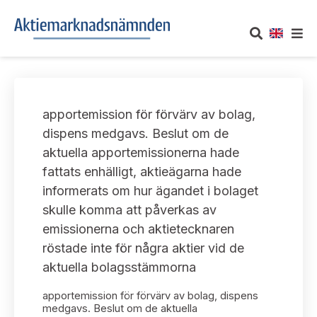
OM AKTIEMARKNADSNÄMNDEN
apportemission för förvärv av bolag,
Om oss
UTTALANDEN
dispens medgavs. Beslut om de
aktuella apportemissionerna hade
Vårt uppdrag
Om nämndens uttalanden
TAKEOVER-REGLER
fattats enhälligt, aktieägarna hade
Informationsgivning
informerats om hur ägandet i bolaget
Framställningar och konsultation
Takeover-regler för reglerade marknader och vissa
AKTUELLT
skulle komma att påverkas av
handelsplattformar
Arbetssätt och jävsfrågor
emissionerna och aktietecknaren
Uttalanden sorterade efter publiceringsdatum
Nyheter och pressmeddelanden
röstade inte för några aktier vid de
KONTAKT
Stadgar
aktuella bolagsstämmorna
Samtliga uttalanden sorterade årsvis
Prenumerera
Kontakt angående ansökningar och uttalanden
apportemission för förvärv av bolag, dispens
Arbetsordning
Uttalanden sorterade ämnesvis
medgavs. Beslut om de aktuella