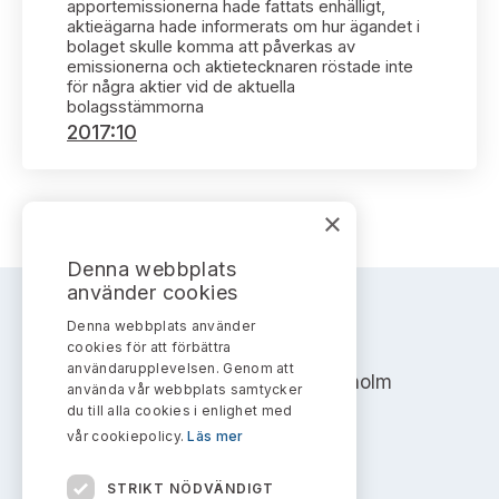
Bildarkiv
apportemissionerna hade fattats enhälligt,
Kontakt administrativa ärenden
Ledamöter
aktieägarna hade informerats om hur ägandet i
Sök uttalanden
bolaget skulle komma att påverkas av
emissionerna och aktietecknaren röstade inte
Huvudmän
för några aktier vid de aktuella
Avgifter
bolagsstämmorna
2017:10
Verksamhetsberättelser
Prenumerera
Publikationer och anföranden
×
Denna webbplats
använder cookies
Denna webbplats använder
AKTIEMARKNADSNÄMNDEN
cookies för att förbättra
användarupplevelsen. Genom att
Address: Box 7354, 103 90 Stockholm
använda vår webbplats samtycker
du till alla cookies i enlighet med
info@aktiemarknadsnamnden.se
vår cookiepolicy.
Läs mer
STRIKT NÖDVÄNDIGT