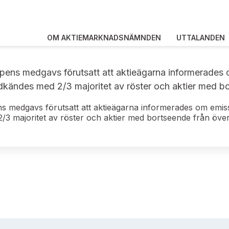
OM AKTIEMARKNADSNÄMNDEN
UTTALANDEN
spens medgavs förutsatt att aktieägarna informerades
kändes med 2/3 majoritet av röster och aktier med bo
ens medgavs förutsatt att aktieägarna informerades om emi
/3 majoritet av röster och aktier med bortseende från öve