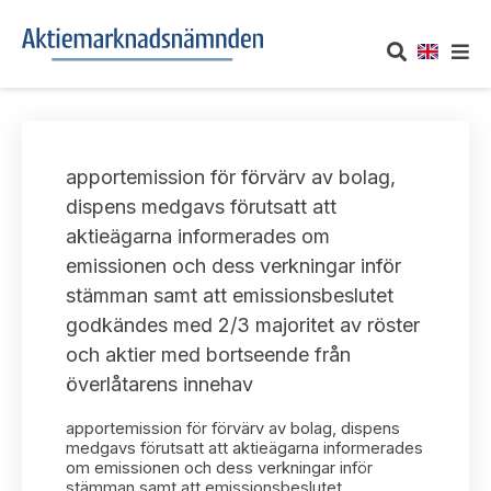
OM AKTIEMARKNADSNÄMNDEN
apportemission för förvärv av bolag,
Om oss
UTTALANDEN
dispens medgavs förutsatt att
aktieägarna informerades om
Vårt uppdrag
Om nämndens uttalanden
TAKEOVER-REGLER
emissionen och dess verkningar inför
Informationsgivning
stämman samt att emissionsbeslutet
Framställningar och konsultation
Takeover-regler för reglerade marknader och vissa
AKTUELLT
godkändes med 2/3 majoritet av röster
handelsplattformar
Arbetssätt och jävsfrågor
och aktier med bortseende från
Uttalanden sorterade efter publiceringsdatum
Nyheter och pressmeddelanden
överlåtarens innehav
KONTAKT
Stadgar
Samtliga uttalanden sorterade årsvis
apportemission för förvärv av bolag, dispens
Prenumerera
Kontakt angående ansökningar och uttalanden
medgavs förutsatt att aktieägarna informerades
Arbetsordning
om emissionen och dess verkningar inför
Uttalanden sorterade ämnesvis
stämman samt att emissionsbeslutet