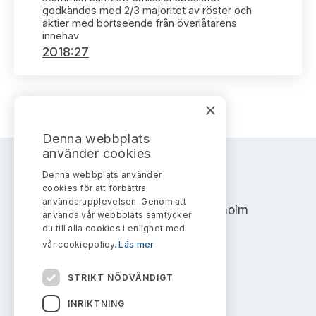
Bildarkiv
Kontakt administrativa ärenden
godkändes med 2/3 majoritet av röster och
Ledamöter
Sök uttalanden
aktier med bortseende från överlåtarens
innehav
2018:27
Huvudmän
Avgifter
Verksamhetsberättelser
Prenumerera
×
Publikationer och anföranden
Denna webbplats
använder cookies
Denna webbplats använder
AKTIEMARKNADSNÄMNDEN
cookies för att förbättra
användarupplevelsen. Genom att
Address: Box 7354, 103 90 Stockholm
använda vår webbplats samtycker
du till alla cookies i enlighet med
info@aktiemarknadsnamnden.se
vår cookiepolicy.
Läs mer
STRIKT NÖDVÄNDIGT
Om innehållet
INRIKTNING