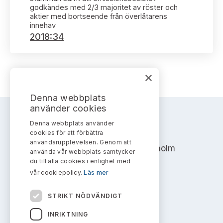
Bildarkiv
Kontakt administrativa ärenden
godkändes med 2/3 majoritet av röster och
Ledamöter
Sök uttalanden
aktier med bortseende från överlåtarens
innehav
2018:34
Huvudmän
Avgifter
Verksamhetsberättelser
Prenumerera
×
Publikationer och anföranden
Denna webbplats
använder cookies
Denna webbplats använder
AKTIEMARKNADSNÄMNDEN
cookies för att förbättra
användarupplevelsen. Genom att
Address: Box 7354, 103 90 Stockholm
använda vår webbplats samtycker
du till alla cookies i enlighet med
info@aktiemarknadsnamnden.se
vår cookiepolicy.
Läs mer
STRIKT NÖDVÄNDIGT
Om innehållet
INRIKTNING