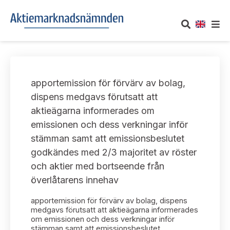
OM AKTIEMARKNADSNÄMNDEN
apportemission för förvärv av bolag,
Om oss
UTTALANDEN
dispens medgavs förutsatt att
aktieägarna informerades om
Vårt uppdrag
Om nämndens uttalanden
TAKEOVER-REGLER
emissionen och dess verkningar inför
Informationsgivning
stämman samt att emissionsbeslutet
Framställningar och konsultation
Takeover-regler för reglerade marknader och vissa
AKTUELLT
godkändes med 2/3 majoritet av röster
handelsplattformar
Arbetssätt och jävsfrågor
och aktier med bortseende från
Uttalanden sorterade efter publiceringsdatum
Nyheter och pressmeddelanden
överlåtarens innehav
KONTAKT
Stadgar
Samtliga uttalanden sorterade årsvis
apportemission för förvärv av bolag, dispens
Prenumerera
Kontakt angående ansökningar och uttalanden
medgavs förutsatt att aktieägarna informerades
Arbetsordning
om emissionen och dess verkningar inför
Uttalanden sorterade ämnesvis
stämman samt att emissionsbeslutet