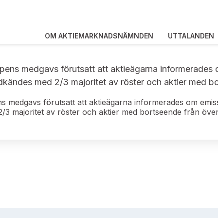
OM AKTIEMARKNADSNÄMNDEN
UTTALANDEN
spens medgavs förutsatt att aktieägarna informerades
kändes med 2/3 majoritet av röster och aktier med bo
ens medgavs förutsatt att aktieägarna informerades om emi
/3 majoritet av röster och aktier med bortseende från öve