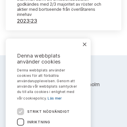
Bildarkiv
Kontakt administrativa ärenden
godkändes med 2/3 majoritet av röster och
Ledamöter
Sök uttalanden
aktier med bortseende från överlåtarens
innehav
2023:23
Huvudmän
Avgifter
Verksamhetsberättelser
Prenumerera
×
Publikationer och anföranden
Denna webbplats
använder cookies
Denna webbplats använder
AKTIEMARKNADSNÄMNDEN
cookies för att förbättra
användarupplevelsen. Genom att
Address: Box 7354, 103 90 Stockholm
använda vår webbplats samtycker
du till alla cookies i enlighet med
info@aktiemarknadsnamnden.se
vår cookiepolicy.
Läs mer
STRIKT NÖDVÄNDIGT
Om innehållet
INRIKTNING