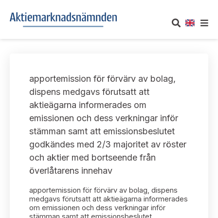
OM AKTIEMARKNADSNÄMNDEN
apportemission för förvärv av bolag,
Om oss
UTTALANDEN
dispens medgavs förutsatt att
aktieägarna informerades om
Vårt uppdrag
Om nämndens uttalanden
TAKEOVER-REGLER
emissionen och dess verkningar inför
Informationsgivning
stämman samt att emissionsbeslutet
Framställningar och konsultation
Takeover-regler för reglerade marknader och vissa
AKTUELLT
godkändes med 2/3 majoritet av röster
handelsplattformar
Arbetssätt och jävsfrågor
och aktier med bortseende från
Uttalanden sorterade efter publiceringsdatum
Nyheter och pressmeddelanden
överlåtarens innehav
KONTAKT
Stadgar
Samtliga uttalanden sorterade årsvis
apportemission för förvärv av bolag, dispens
Prenumerera
Kontakt angående ansökningar och uttalanden
medgavs förutsatt att aktieägarna informerades
Arbetsordning
om emissionen och dess verkningar inför
Uttalanden sorterade ämnesvis
stämman samt att emissionsbeslutet