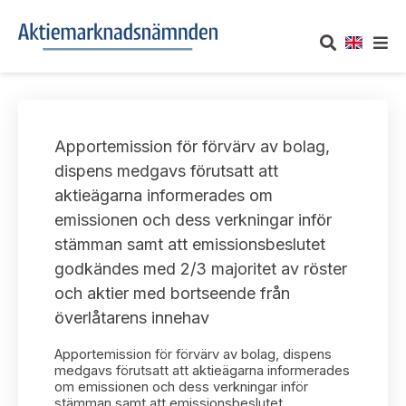
OM AKTIEMARKNADSNÄMNDEN
Apportemission för förvärv av bolag,
Om oss
UTTALANDEN
dispens medgavs förutsatt att
aktieägarna informerades om
Vårt uppdrag
Om nämndens uttalanden
TAKEOVER-REGLER
emissionen och dess verkningar inför
Informationsgivning
stämman samt att emissionsbeslutet
Framställningar och konsultation
Takeover-regler för reglerade marknader och vissa
AKTUELLT
godkändes med 2/3 majoritet av röster
handelsplattformar
Arbetssätt och jävsfrågor
och aktier med bortseende från
Uttalanden sorterade efter publiceringsdatum
Nyheter och pressmeddelanden
överlåtarens innehav
KONTAKT
Stadgar
Samtliga uttalanden sorterade årsvis
Apportemission för förvärv av bolag, dispens
Prenumerera
Kontakt angående ansökningar och uttalanden
medgavs förutsatt att aktieägarna informerades
Arbetsordning
om emissionen och dess verkningar inför
Uttalanden sorterade ämnesvis
stämman samt att emissionsbeslutet