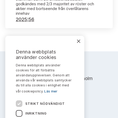
Bildarkiv
Kontakt administrativa ärenden
godkändes med 2/3 majoritet av röster och
Ledamöter
Sök uttalanden
aktier med bortseende från överlåtarens
innehav
2025:56
Huvudmän
Avgifter
Verksamhetsberättelser
Prenumerera
×
Publikationer och anföranden
Denna webbplats
använder cookies
Denna webbplats använder
AKTIEMARKNADSNÄMNDEN
cookies för att förbättra
användarupplevelsen. Genom att
Address: Box 7354, 103 90 Stockholm
använda vår webbplats samtycker
du till alla cookies i enlighet med
info@aktiemarknadsnamnden.se
vår cookiepolicy.
Läs mer
STRIKT NÖDVÄNDIGT
Om innehållet
INRIKTNING