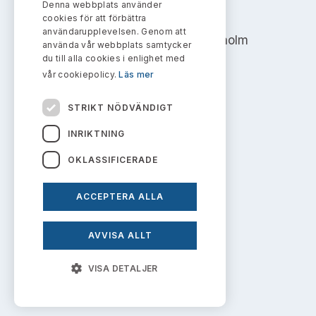
Denna webbplats använder
AKTIEMARKNADSNÄMNDEN
cookies för att förbättra
användarupplevelsen. Genom att
Address: Box 7354, 103 90 Stockholm
använda vår webbplats samtycker
du till alla cookies i enlighet med
info@aktiemarknadsnamnden.se
vår cookiepolicy.
Läs mer
STRIKT NÖDVÄNDIGT
Om innehållet
INRIKTNING
Om webbplatsen
OKLASSIFICERADE
Kakor
ACCEPTERA ALLA
Personuppgiftspolicy
AVVISA ALLT
Prenumerera på uttalanden
VISA DETALJER