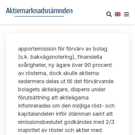
OM AKTIEMARKNADSNÄMNDEN
apportemission för förvärv av bolag
Om oss
UTTALANDEN
(s.k. bakvägsnotering), finansiella
svårigheter, ny ägare över 90 procent
Vårt uppdrag
Om nämndens uttalanden
TAKEOVER-REGLER
av rösterna, dock skulle aktierna
Informationsgivning
sedermera delas ut till det förvärvande
Framställningar och konsultation
Takeover-regler för reglerade marknader och vissa
AKTUELLT
bolagets aktieägare, dispens under
handelsplattformar
Arbetssätt och jävsfrågor
förutsättning att aktieägarna
Uttalanden sorterade efter publiceringsdatum
Nyheter och pressmeddelanden
informerades om den möjliga röst- och
KONTAKT
Stadgar
kapitalandelen inför stämman samt att
Samtliga uttalanden sorterade årsvis
Prenumerera
emissionsbeslutet godkändes med 2/3
Kontakt angående ansökningar och uttalanden
Arbetsordning
Uttalanden sorterade ämnesvis
majoritet av röster och aktier med