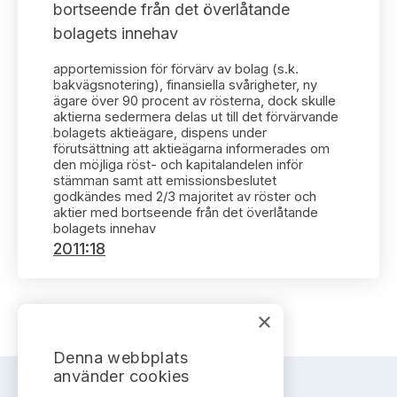
Bildarkiv
bortseende från det överlåtande
Kontakt administrativa ärenden
Ledamöter
Sök uttalanden
bolagets innehav
Huvudmän
apportemission för förvärv av bolag (s.k.
Avgifter
bakvägsnotering), finansiella svårigheter, ny
ägare över 90 procent av rösterna, dock skulle
Verksamhetsberättelser
aktierna sedermera delas ut till det förvärvande
Prenumerera
bolagets aktieägare, dispens under
förutsättning att aktieägarna informerades om
Publikationer och anföranden
den möjliga röst- och kapitalandelen inför
stämman samt att emissionsbeslutet
godkändes med 2/3 majoritet av röster och
aktier med bortseende från det överlåtande
bolagets innehav
2011:18
×
Denna webbplats
använder cookies