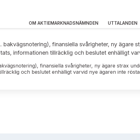
OM AKTIEMARKNADSNÄMNDEN
UTTALANDEN
. bakvägsnotering), finansiella svårigheter, ny ägare s
ats, informationen tillräcklig och beslutet enhälligt va
akvägsnotering), finansiella svårigheter, ny ägare strax und
llräcklig och beslutet enhälligt varvid nye ägaren inte röst