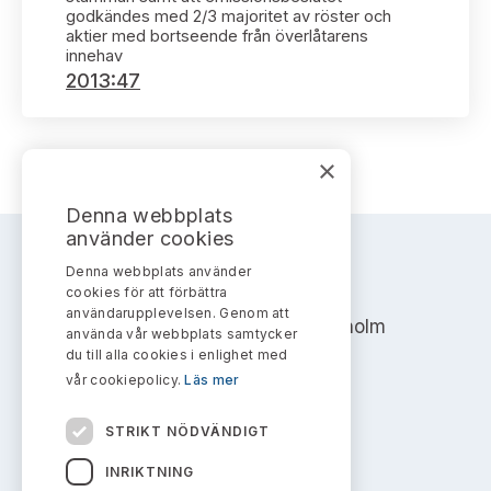
Bildarkiv
Kontakt administrativa ärenden
godkändes med 2/3 majoritet av röster och
Ledamöter
Sök uttalanden
aktier med bortseende från överlåtarens
innehav
2013:47
Huvudmän
Avgifter
Verksamhetsberättelser
Prenumerera
×
Publikationer och anföranden
Denna webbplats
använder cookies
Denna webbplats använder
AKTIEMARKNADSNÄMNDEN
cookies för att förbättra
användarupplevelsen. Genom att
Address: Box 7354, 103 90 Stockholm
använda vår webbplats samtycker
du till alla cookies i enlighet med
info@aktiemarknadsnamnden.se
vår cookiepolicy.
Läs mer
STRIKT NÖDVÄNDIGT
Om innehållet
INRIKTNING