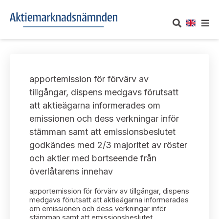
OM AKTIEMARKNADSNÄMNDEN
apportemission för förvärv av
Om oss
UTTALANDEN
tillgångar, dispens medgavs förutsatt
att aktieägarna informerades om
Vårt uppdrag
Om nämndens uttalanden
TAKEOVER-REGLER
emissionen och dess verkningar inför
Informationsgivning
stämman samt att emissionsbeslutet
Framställningar och konsultation
Takeover-regler för reglerade marknader och vissa
AKTUELLT
godkändes med 2/3 majoritet av röster
handelsplattformar
Arbetssätt och jävsfrågor
och aktier med bortseende från
Uttalanden sorterade efter publiceringsdatum
Nyheter och pressmeddelanden
överlåtarens innehav
KONTAKT
Stadgar
Samtliga uttalanden sorterade årsvis
apportemission för förvärv av tillgångar, dispens
Prenumerera
Kontakt angående ansökningar och uttalanden
medgavs förutsatt att aktieägarna informerades
Arbetsordning
om emissionen och dess verkningar inför
Uttalanden sorterade ämnesvis
stämman samt att emissionsbeslutet