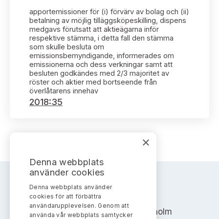
Bildarkiv
Kontakt administrativa ärenden
Ledamöter
apportemissioner för (i) förvärv av bolag och (ii)
Sök uttalanden
betalning av möjlig tilläggsköpeskilling, dispens
medgavs förutsatt att aktieägarna inför
Huvudmän
respektive stämma, i detta fall den stämma
Avgifter
som skulle besluta om
emissionsbemyndigande, informerades om
Verksamhetsberättelser
emissionerna och dess verkningar samt att
Prenumerera
besluten godkändes med 2/3 majoritet av
röster och aktier med bortseende från
Publikationer och anföranden
överlåtarens innehav
2018:35
×
Denna webbplats
använder cookies
Denna webbplats använder
AKTIEMARKNADSNÄMNDEN
cookies för att förbättra
användarupplevelsen. Genom att
Address: Box 7354, 103 90 Stockholm
använda vår webbplats samtycker