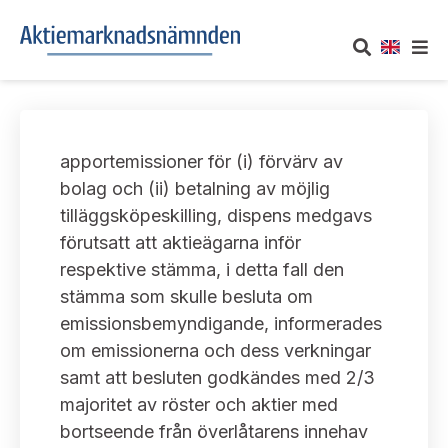
OM AKTIEMARKNADSNÄMNDEN
apportemissioner för (i) förvärv av
Om oss
UTTALANDEN
bolag och (ii) betalning av möjlig
tilläggsköpeskilling, dispens medgavs
Vårt uppdrag
Om nämndens uttalanden
TAKEOVER-REGLER
förutsatt att aktieägarna inför
Informationsgivning
respektive stämma, i detta fall den
Framställningar och konsultation
Takeover-regler för reglerade marknader och vissa
AKTUELLT
stämma som skulle besluta om
handelsplattformar
Arbetssätt och jävsfrågor
emissionsbemyndigande, informerades
Uttalanden sorterade efter publiceringsdatum
Nyheter och pressmeddelanden
om emissionerna och dess verkningar
KONTAKT
Stadgar
samt att besluten godkändes med 2/3
Samtliga uttalanden sorterade årsvis
Prenumerera
majoritet av röster och aktier med
Kontakt angående ansökningar och uttalanden
Arbetsordning
Uttalanden sorterade ämnesvis
bortseende från överlåtarens innehav