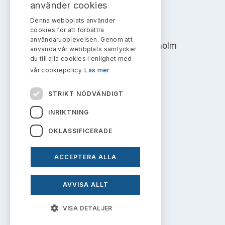
Bildarkiv
använder cookies
Kontakt administrativa ärenden
Ledamöter
Sök uttalanden
Denna webbplats använder
AKTIEMARKNADSNÄMNDEN
cookies för att förbättra
Huvudmän
användarupplevelsen. Genom att
Avgifter
Address: Box 7354, 103 90 Stockholm
använda vår webbplats samtycker
du till alla cookies i enlighet med
Verksamhetsberättelser
info@aktiemarknadsnamnden.se
Prenumerera
vår cookiepolicy.
Läs mer
Publikationer och anföranden
STRIKT NÖDVÄNDIGT
Om innehållet
INRIKTNING
Om webbplatsen
OKLASSIFICERADE
Kakor
ACCEPTERA ALLA
Personuppgiftspolicy
AVVISA ALLT
Prenumerera på uttalanden
VISA DETALJER