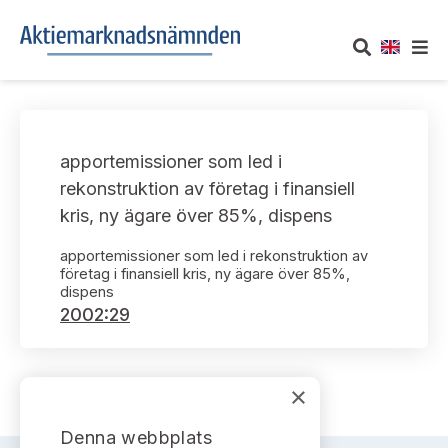
OM AKTIEMARKNADSNÄMNDEN
apportemissioner som led i
Om oss
UTTALANDEN
rekonstruktion av företag i finansiell
kris, ny ägare över 85%, dispens
Vårt uppdrag
Om nämndens uttalanden
TAKEOVER-REGLER
apportemissioner som led i rekonstruktion av
Informationsgivning
företag i finansiell kris, ny ägare över 85%,
Framställningar och konsultation
Takeover-regler för reglerade marknader och vissa
AKTUELLT
dispens
handelsplattformar
2002:29
Arbetssätt och jävsfrågor
Uttalanden sorterade efter publiceringsdatum
Nyheter och pressmeddelanden
KONTAKT
Stadgar
Samtliga uttalanden sorterade årsvis
×
Prenumerera
Kontakt angående ansökningar och uttalanden
Arbetsordning
Uttalanden sorterade ämnesvis
Denna webbplats