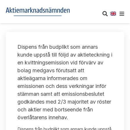
OM AKTIEMARKNADSNÄMNDEN
Dispens från budplikt som annars
Om oss
UTTALANDEN
kunde uppstå till följd av aktieteckning i
en kvittningsemission vid förvärv av
Vårt uppdrag
Om nämndens uttalanden
TAKEOVER-REGLER
bolag medgavs förutsatt att
Informationsgivning
aktieägarna informerades om
Framställningar och konsultation
Takeover-regler för reglerade marknader och vissa
AKTUELLT
emissionen och dess verkningar inför
handelsplattformar
Arbetssätt och jävsfrågor
stämman samt att emissionsbeslutet
Uttalanden sorterade efter publiceringsdatum
Nyheter och pressmeddelanden
godkändes med 2/3 majoritet av röster
KONTAKT
Stadgar
och aktier med bortseende från
Samtliga uttalanden sorterade årsvis
Prenumerera
överlåtarens innehav.
Kontakt angående ansökningar och uttalanden
Arbetsordning
Uttalanden sorterade ämnesvis
Dispens från budplikt som annars kunde uppstå