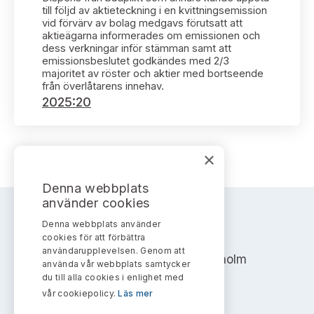
Bildarkiv
Kontakt administrativa ärenden
till följd av aktieteckning i en kvittningsemission
Ledamöter
Sök uttalanden
vid förvärv av bolag medgavs förutsatt att
aktieägarna informerades om emissionen och
dess verkningar inför stämman samt att
Huvudmän
Avgifter
emissionsbeslutet godkändes med 2/3
majoritet av röster och aktier med bortseende
från överlåtarens innehav.
Verksamhetsberättelser
Prenumerera
2025:20
Publikationer och anföranden
×
Denna webbplats
använder cookies
Denna webbplats använder
AKTIEMARKNADSNÄMNDEN
cookies för att förbättra
användarupplevelsen. Genom att
Address: Box 7354, 103 90 Stockholm
använda vår webbplats samtycker
du till alla cookies i enlighet med
info@aktiemarknadsnamnden.se
vår cookiepolicy.
Läs mer