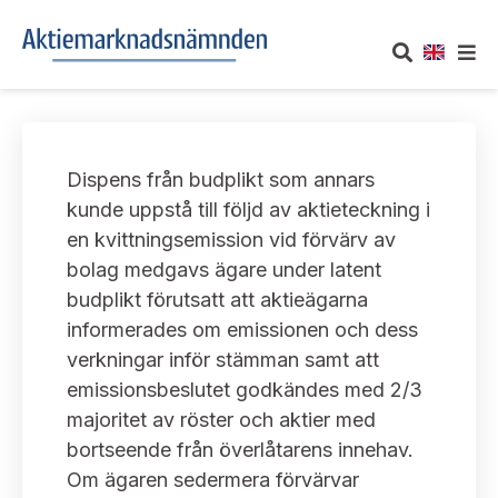
OM AKTIEMARKNADSNÄMNDEN
Dispens från budplikt som annars
Om oss
UTTALANDEN
kunde uppstå till följd av aktieteckning i
en kvittningsemission vid förvärv av
Vårt uppdrag
Om nämndens uttalanden
TAKEOVER-REGLER
bolag medgavs ägare under latent
Informationsgivning
budplikt förutsatt att aktieägarna
Framställningar och konsultation
Takeover-regler för reglerade marknader och vissa
AKTUELLT
informerades om emissionen och dess
handelsplattformar
Arbetssätt och jävsfrågor
verkningar inför stämman samt att
Uttalanden sorterade efter publiceringsdatum
Nyheter och pressmeddelanden
emissionsbeslutet godkändes med 2/3
KONTAKT
Stadgar
majoritet av röster och aktier med
Samtliga uttalanden sorterade årsvis
Prenumerera
bortseende från överlåtarens innehav.
Kontakt angående ansökningar och uttalanden
Arbetsordning
Uttalanden sorterade ämnesvis
Om ägaren sedermera förvärvar