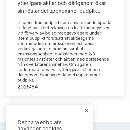
Bildarkiv
ytterligare aktier och därigenom ökar
Kontakt administrativa ärenden
Ledamöter
Sök uttalanden
sin röstandel uppkommer budplikt.
Huvudmän
Dispens från budplikt som annars kunde uppstå
Avgifter
till följd av aktieteckning i en kvittningsemission
vid förvärv av bolag medgavs ägare under
Verksamhetsberättelser
latent budplikt förutsatt att aktieägarna
Prenumerera
informerades om emissionen och dess
verkningar inför stämman samt att
Publikationer och anföranden
emissionsbeslutet godkändes med 2/3
majoritet av röster och aktier med bortseende
från överlåtarens innehav. Om ägaren
sedermera förvärvar ytterligare aktier och
därigenom ökar sin röstandel uppkommer
budplikt.
2025:64
×
Denna webbplats
använder cookies