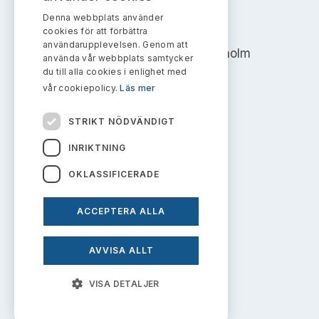
Denna webbplats använder
AKTIEMARKNADSNÄMNDEN
cookies för att förbättra
användarupplevelsen. Genom att
Address: Box 7354, 103 90 Stockholm
använda vår webbplats samtycker
du till alla cookies i enlighet med
info@aktiemarknadsnamnden.se
vår cookiepolicy.
Läs mer
STRIKT NÖDVÄNDIGT
Om innehållet
INRIKTNING
Om webbplatsen
OKLASSIFICERADE
Kakor
ACCEPTERA ALLA
Personuppgiftspolicy
AVVISA ALLT
Prenumerera på uttalanden
VISA DETALJER